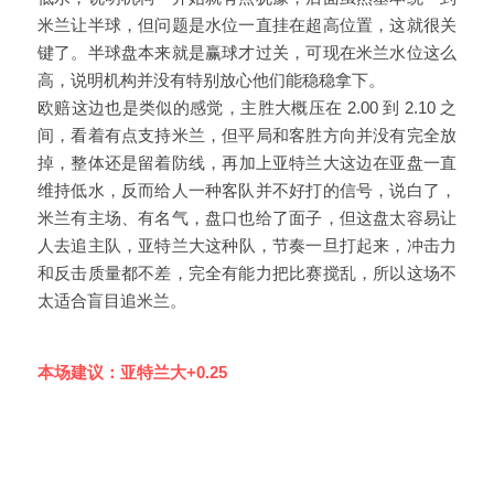
米兰让半球，但问题是水位一直挂在超高位置，这就很关
键了。半球盘本来就是赢球才过关，可现在米兰水位这么
高，说明机构并没有特别放心他们能稳稳拿下。
欧赔这边也是类似的感觉
，
主胜大概压在 2.00 到 2.10 之
间，看着有点支持米兰，但平局和客胜方向并没有完全放
掉，整体还是留着防线
，
再加上亚特兰大这边在亚盘一直
维持低水，反而给人一种客队并不好打的信号
，
说白了，
米兰有主场、有名气，盘口也给了面子，但这盘太容易让
人去追主队
，
亚特兰大这种队，节奏一旦打起来，冲击力
和反击质量都不差，完全有能力把比赛搅乱
，
所以这场不
太适合盲目追米兰。
本场建议：
亚特兰大
+0.25