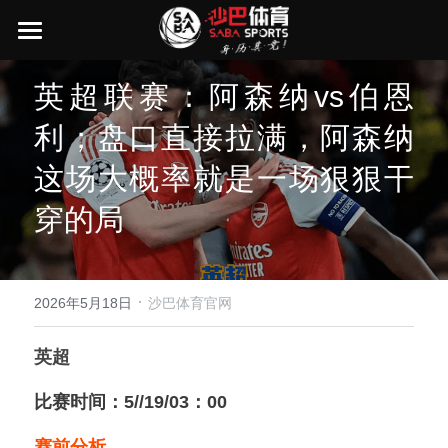
沙巴体育
英超联赛：
阿森纳vs伯恩
平台注册
利；
盘口直接拉满，阿森纳
沙巴体育试玩
这场大概率就是一场狠狠干
比赛预测/赛事资讯
穿的局
联系客服
·
关于沙巴
2026年5月18日
沙巴体育官网
服务项目
英超
比赛时间：5//19/03：00
登入/注册
赛前分析