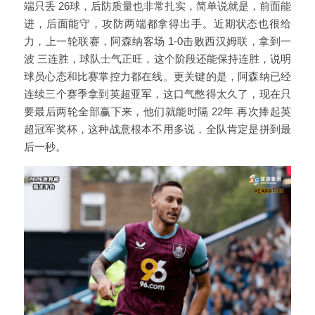
端只丢 26球，后防质量也非常扎实
，
简单说就是，前面能
进，后面能守，攻防两端都拿得出手。近期状态也很给
力
，
上一轮联赛，阿森纳客场 1-0击败西汉姆联，拿到一
波 三连胜，球队士气正旺
，
这个阶段还能保持连胜，说明
球员心态和比赛掌控力都在线。更关键的是，阿森纳已经
连续三个赛季拿到英超亚军，这口气憋得太久了
，
现在只
要最后两轮全部赢下来，他们就能时隔 22年 再次捧起英
超冠军奖杯，这种战意根本不用多说，全队肯定是拼到最
后一秒。