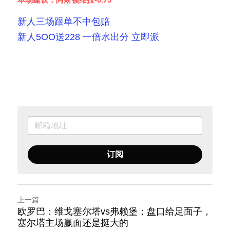
新人三场跟单不中包赔
新人5OO送228 一倍水出分 立即派
订阅
上一篇
欧罗巴：维戈塞尔塔vs弗赖堡；盘口给足面子，
塞尔塔主场赢面还是挺大的