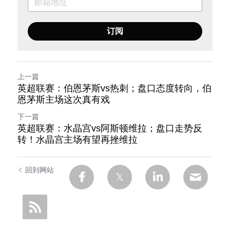
订阅
上一篇
英超联赛：伯恩茅斯vs热刺；盘口态度转向，伯
恩茅斯主场这次真有戏
下一篇
英超联赛：水晶宫vs阿斯顿维拉；盘口走势反
转！水晶宫主场有望再挫维拉
回到网站