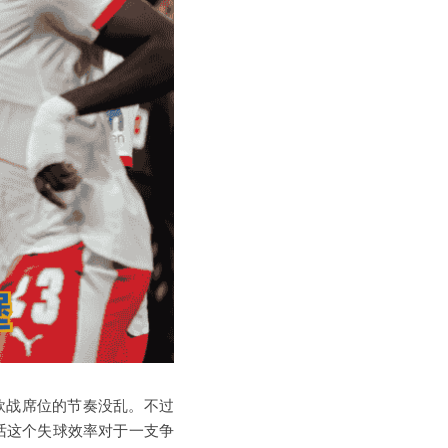
欧战席位的节奏没乱。不过
实话这个失球效率对于一支争