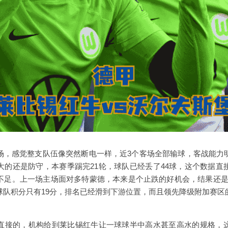
场，感觉整支队伍像突然断电一样
，
近3个客场全部输球，客战能力
大的还是防守
，
本赛季踢完21轮，球队已经丢了44球，这个数据
不足
。
上一场主场面对多特蒙德，本来是个止跌的好机会，结果还是1
球队积分只有19分，排名已经滑到下游位置，而且领先降级附加赛区
直接的
，
机构给到莱比锡红牛让一球球半中高水甚至高水的规格，