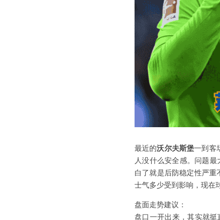
最近的
沃尔夫斯堡
一到客
人没什么安全感。问题最
白了就是后防稳定性严重
士气多少受到影响
，
现在
盘面走势建议：
盘口一开出来，其实就挺