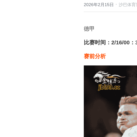
·
2026年2月15日
沙巴体育
德甲
比赛时间：2/16/00：
赛前分析