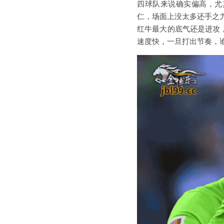
四球队来说确实偏高，尤
仁，场面上没太多还手之
红牛最大的底气还是进攻
速度快，一旦打出节奏，