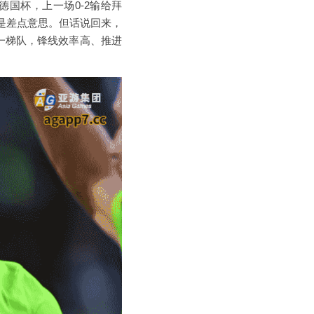
国杯，上一场0-2输给拜
是差点意思。
但话说回来，
一梯队
，
锋线效率高、推进