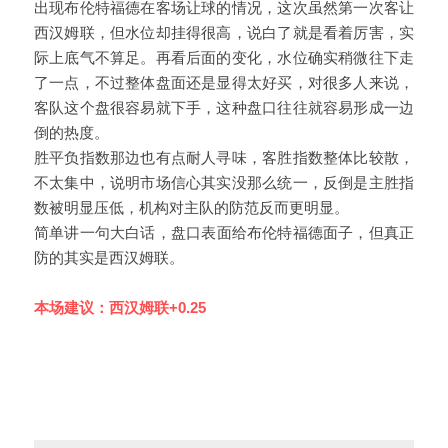
出现布伦特福德在客场让球的情况，这次虽然第一次客让
西汉姆联，但水位却挂得很高，说白了就是看着厉害，实
际上底气不算足。再看后面的变化，水位确实稍微往下走
了一点，不过整体盘面还是显得太好买
，
对很多人来说，
客队这个盘很容易就下手，这种盘口往往就容易形成一边
倒的热度。
胜平负指数那边也有点耐人寻味
，
客胜指数整体比较散，
不太集中，说明市场信心其实没那么统一
，
反倒是主胜指
数被明显压低，机构对主队的防范反而更明显。
简单讲一句大白话
，
盘口表面给布伦特福德面子，但真正
防的其实是西汉姆联。
本场建议：
西汉姆联+
0.25