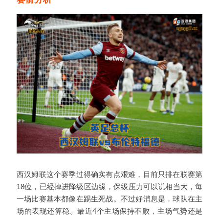
西汉姆联这个赛季过得确实有点艰难，目前只排在联赛第
18位，已经掉进降级区边缘，保级压力可以说相当大，每
一场比赛基本都像在踢生死战。不过好消息是，球队在主
场的表现还算稳。最近4个主场保持不败，主场气势还是