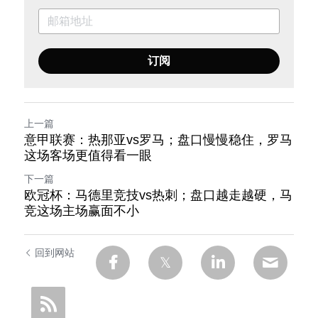
订阅
上一篇
意甲联赛：热那亚vs罗马；盘口慢慢稳住，罗马
这场客场更值得看一眼
下一篇
欧冠杯：马德里竞技vs热刺；盘口越走越硬，马
竞这场主场赢面不小
回到网站