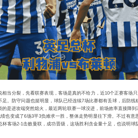
说相当分裂
，
先看联赛表现，客场是真的不给力，近10个正赛客场只
不足。防守问题也挺明显，球队已经连续7场比赛都有丢球，后防线
烦的是进攻端突然熄火，最近两轮联赛一球没进，前场效率直接降到冰
战绩也变成了6场3平3负难求一胜，整体走势明显往下滑。不过有意
总杯客场2-1击败曼联，成功晋级，这场胜利含金量十足，也说明球