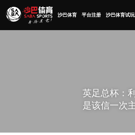
沙巴体育
平台注册
沙巴体育试玩
英足总杯：
是该信一次