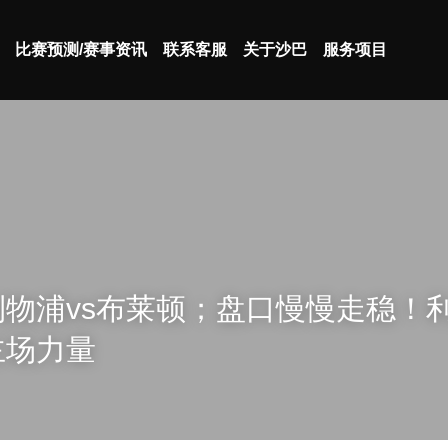
比赛预测/赛事资讯
联系客服
关于沙巴
服务项目
利物浦vs布莱顿；
盘口慢慢走稳！
主场力量