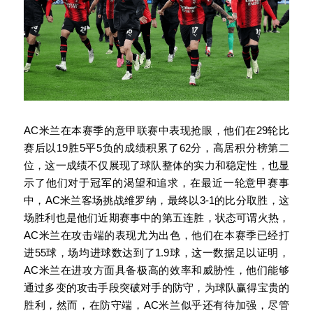
AC米兰在本赛季的意甲联赛中表现抢眼，他们在29轮比
赛后以19胜5平5负的成绩积累了62分，高居积分榜第二
位，这一成绩不仅展现了球队整体的实力和稳定性，也显
示了他们对于冠军的渴望和追求，在最近一轮意甲赛事
中，AC米兰客场挑战维罗纳，最终以3-1的比分取胜，这
场胜利也是他们近期赛事中的第五连胜，状态可谓火热，
AC米兰在攻击端的表现尤为出色，他们在本赛季已经打
进55球，场均进球数达到了1.9球，这一数据足以证明，
AC米兰在进攻方面具备极高的效率和威胁性，他们能够
通过多变的攻击手段突破对手的防守，为球队赢得宝贵的
胜利，然而，在防守端，AC米兰似乎还有待加强，尽管