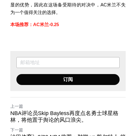
显的优势，因此在这场备受期待的对决中，AC米兰不失
为一个值得关注的选择。
本场推荐：AC米兰-0.25
订阅
上一篇
NBA评论员Skip Bayless再度点名勇士球星格
林，将他置于舆论的风口浪尖。
下一篇