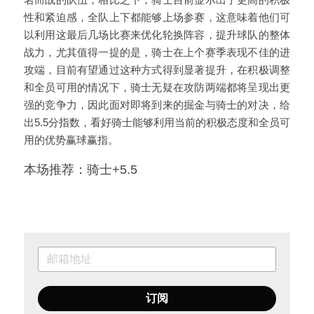
性和紧迫感，全队上下都能够上场参赛，这意味着他们可
以利用这最后几场比赛来优化轮换阵容，提升球队的整体
战力，尤其值得一提的是，骑士在上个赛季表现不佳的进
攻端，目前有望通过这种方式得到显著提升，在积极调整
和全员可用的情况下，骑士无疑在攻防两端都将呈现出更
强的竞争力，因此面对即将到来的掘金与骑士的对决，给
出5.5分指数，看好骑士能够利用当前的积极态度和全员可
用的优势赢球赢指。
本场推荐：骑士+5.5 
订阅