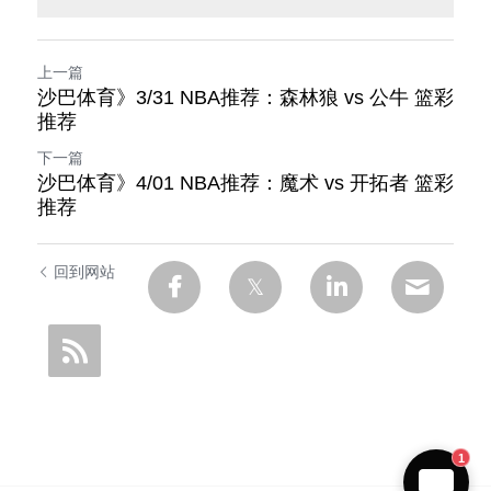
上一篇
沙巴体育》3/31 NBA推荐：森林狼 vs 公牛 篮彩
推荐
下一篇
沙巴体育》4/01 NBA推荐：魔术 vs 开拓者 篮彩
推荐
回到网站
1