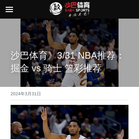
沙巴体育
平台注册
沙巴体育试玩
沙巴体育》
3/31 NBA推荐：
比赛预测/赛事资讯
掘金 vs 骑士 篮彩推荐
联系客服
关于沙巴
2024年3月31日
服务项目
登入/注册