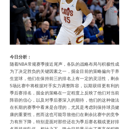
今日分析：
随着NBA常规赛季接近尾声，各队的战略布局与积极性成
为了决定胜负的关键因素之一，掘金目前的策略偏向于养
生篮球，他们在保持前三的排名上有一定的灵活性，剩余
5场比赛中将根据对手实力调整阵容，以期获得更有利的
季后赛排名，掘金的策略在一定程度上反映了他们对当前
阵容的信心，以及对季后赛深入的期待，他们的这种做法
在长期的赛季中看来是合理的，尤其是考虑到保持球员健
康的重要性，然而这也可能导致他们在剩余比赛中的竞争
力有所下降，特别是面对那些还在为季后赛名额或更好排
名而战的队伍，相比之下，骑士目前显示出了更高的积极