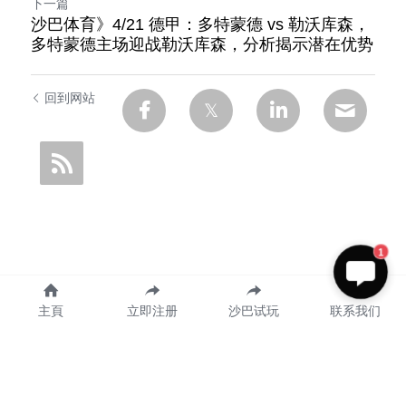
下一篇
沙巴体育》4/21 德甲：多特蒙德 vs 勒沃库森，
多特蒙德主场迎战勒沃库森，分析揭示潜在优势
回到网站
1
主頁
立即注册
沙巴试玩
联系我们