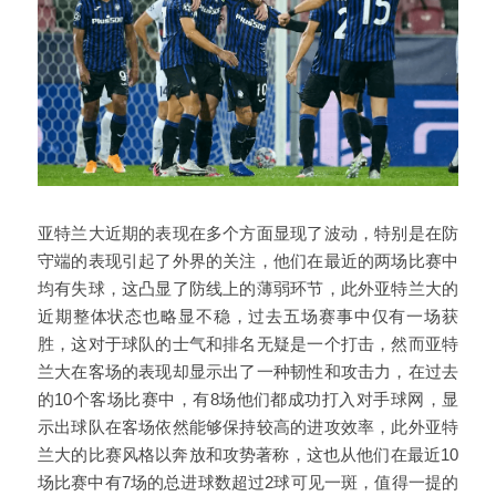
亚特兰大近期的表现在多个方面显现了波动，特别是在防
守端的表现引起了外界的关注，他们在最近的两场比赛中
均有失球，这凸显了防线上的薄弱环节，此外亚特兰大的
近期整体状态也略显不稳，过去五场赛事中仅有一场获
胜，这对于球队的士气和排名无疑是一个打击，然而亚特
兰大在客场的表现却显示出了一种韧性和攻击力，在过去
的10个客场比赛中，有8场他们都成功打入对手球网，显
示出球队在客场依然能够保持较高的进攻效率，此外亚特
兰大的比赛风格以奔放和攻势著称，这也从他们在最近10
场比赛中有7场的总进球数超过2球可见一斑，值得一提的