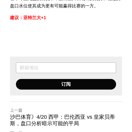
盘口水位使其成为更有可能赢得比赛的一方。
建议：亚特兰大+1
订阅
上一篇
沙巴体育》4/20 西甲：巴伦西亚 vs 皇家贝蒂
斯，盘口分析暗示可能的平局