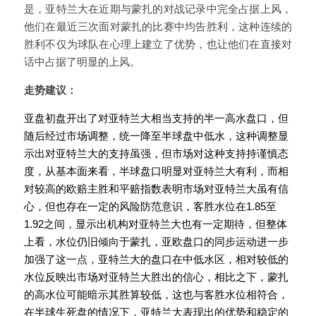
是，亚特兰大在近期与蒙扎的对战记录中完全占据上风，
他们在最近三次面对蒙扎的比赛中均告胜利，这种连续的
胜利不仅为球队在心理上建立了优势，也让他们在直接对
话中占据了明显的上风。​
走势建议：
亚盘初盘开出了对亚特兰大相当支持的半一高水盘口，但
随后经过市场调整，统一降至半球盘中低水，这种调整显
示出对亚特兰大的支持虽强，但市场对这种支持持谨慎态
度，从基本面来看，半球盘口明显对亚特兰大有利，而相
对较高的欧赔主胜和平赔指数表明市场对亚特兰大虽有信
心，但也存在一定的风险防范意识，客胜水位在1.85至
1.92之间，显示出机构对亚特兰大也有一定期待，但整体
上看，水位仍旧倾向于蒙扎，亚欧盘口的同步运动进一步
加强了这一点，亚特兰大的盘口在中低水区，相对较低的
水位反映出市场对亚特兰大胜出的信心，相比之下，蒙扎
的高水位可能暗示其胜算较低，这也与客胜水位相符合，
在半球生死盘的情况下，亚特兰大表现出的优势和稳定的