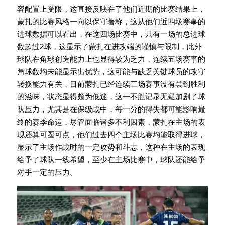
容配置上受限，这直接反映在了他们近期的比赛结果上，
蒙扎的比赛风格一向以保守著称，这从他们近四场赛事的
进球数据可以看出，在这四场比赛中，只有一场的总进球
数超过2球，这显示了蒙扎在进攻端的谨慎与限制，此外
球队在角球创造能力上也显得较为乏力，连续五场赛事的
角球数均未能显示出优势，这可能与缺乏关键球员的攻守
转换能力有关，目前蒙扎已经连续三场赛事没有尝到胜利
的滋味，状态显得颇为低迷，这一不胜记录无疑加剧了球
队压力，尤其是在保级战中，每一分的得失都可能影响最
终的赛季命运，尽管面临诸多不利因素，蒙扎在主场的表
现还算可圈可点，他们过去四个主场比赛均能取得进球，
显示了主场作战时的一定攻势和斗志，这种在主场的表现
给予了球队一线希望，至少在主场比赛中，球队还能给予
对手一定的压力。