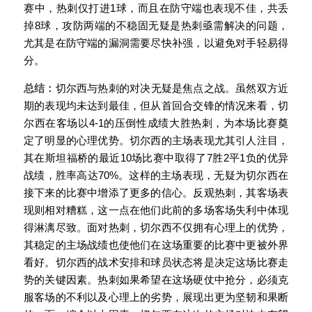
赛中，热刺仅打进1球，而且在防守端也表现不佳，共丢
掉8球，攻防两端的不稳固无疑是热刺亟需解决的问题，
尤其是在防守端的漏洞需要尽快补强，以避免对手轻易得
分。​
总结：
切尔西与热刺的对决无疑是焦点之战。虽然双方近
期的表现均未达到最佳，但从首回合交锋的情况来看，切
尔西在客场以4-1的压倒性成绩大胜热刺，为本场比赛奠
定了明显的心理优势。切尔西的主场表现尤其引人注目，
其在斯坦福桥的最近10场比赛中取得了7胜2平1负的优异
战绩，胜率高达70%。这样的主场表现，无疑为切尔西在
接下来的比赛中增添了更多的信心。反观热刺，其客场表
现则相对糟糕，这一点在他们此前的多场客场失利中体现
得淋漓尽致。面对热刺，切尔西不仅拥有心理上的优势，
其稳定的主场战绩也使他们在这场重要的比赛中更被外界
看好。切尔西的战术安排和球员状态将是决定这场比赛走
势的关键因素。热刺如果希望在这场硬仗中抢分，必须克
服客场的不利以及心理上的劣势，展现出更为坚韧和果断