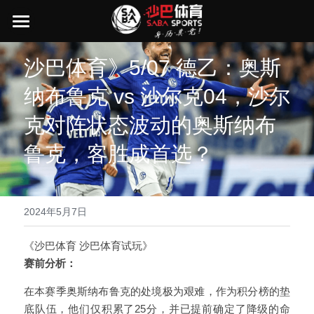
沙巴体育
沙巴体育》
5/07 德乙：奥斯
平台注册
纳布鲁克 vs 沙尔克04，沙尔
沙巴体育试玩
克对阵状态波动的奥斯纳布
比赛预测/赛事资讯
鲁克，客胜成首选？
联系客服
关于沙巴
2024年5月7日
服务项目
《沙巴体育 沙巴体育试玩》
赛前分析：
登入/注册
在本赛季奥斯纳布鲁克的处境极为艰难，作为积分榜的垫
底队伍，他们仅积累了25分，并已提前确定了降级的命