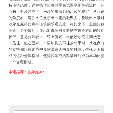
持谨慎态度，这种操作策略似乎在试图平衡筹码流向，从
而防止对沙尔克过于乐观的看法影响水位的稳定，从欧赔
的角度看，客胜水位显示出一定的凝聚力，反映出市场对
沙尔克赢得比赛持谨慎的乐观态度，相比之下，主胜指数
高企且走势散乱，显示出市场对奥斯纳布鲁克胜出的预期
较低，意见分歧较大，综上所述，虽然沙尔克近期状态并
非最佳，但在面对一个更加状态不佳的对手时，其在盘口
的支持和水位走势中显露出较为明显的胜算，生死盘下形
成的这种分流格局，使得沙尔克的客场胜利成为本场比赛
一个合理预期。
本场推荐：沙尔克-0.5