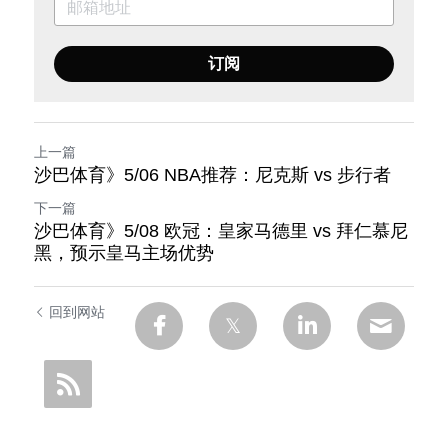
订阅
上一篇
沙巴体育》5/06 NBA推荐：尼克斯 vs 步行者
下一篇
沙巴体育》5/08 欧冠：皇家马德里 vs 拜仁慕尼
黑，预示皇马主场优势
回到网站