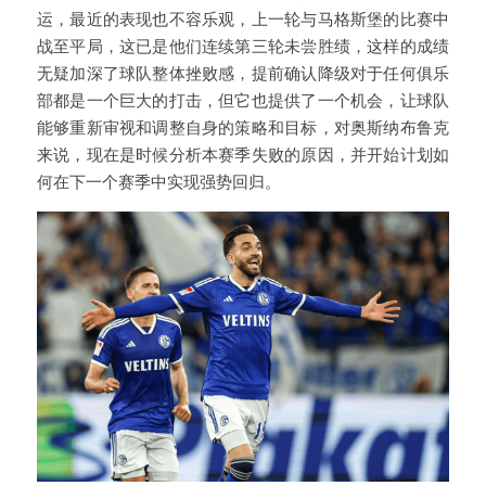
运，最近的表现也不容乐观，上一轮与马格斯堡的比赛中
战至平局，这已是他们连续第三轮未尝胜绩，这样的成绩
无疑加深了球队整体挫败感，提前确认降级对于任何俱乐
部都是一个巨大的打击，但它也提供了一个机会，让球队
能够重新审视和调整自身的策略和目标，对奥斯纳布鲁克
来说，现在是时候分析本赛季失败的原因，并开始计划如
何在下一个赛季中实现强势回归。