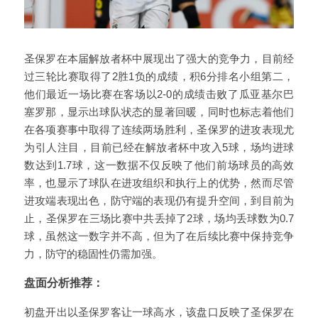
圣保罗在本届解放者杯中展现出了强大的竞争力，目前经
过三轮比赛取得了2胜1负的成绩，积6分排名小组第二，
他们最近一场比赛在客场以2-0的成绩击败了瓜亚基尔巴
塞罗那，显示出球队状态的显著回暖，同时也标志着他们
在各项赛事中取得了连续两场胜利，圣保罗的进攻表现尤
为引人注目，目前已经在解放者杯中攻入5球，场均进球
数达到1.7球，这一数据不仅反映了他们前场球员的高效
率，也显示了球队在进攻组织和执行上的优势，然而尽管
进攻端表现出色，防守端的表现仍有提升空间，到目前为
止，圣保罗在三场比赛中共丢掉了2球，场均丢球数为0.7
球，虽然这一数字并不高，但为了在后续比赛中保持竞争
力，防守的稳固性仍需加强。​​
盘面分析推荐：
初盘开出以圣保罗客让一球高水，该盘口反映了圣保罗在