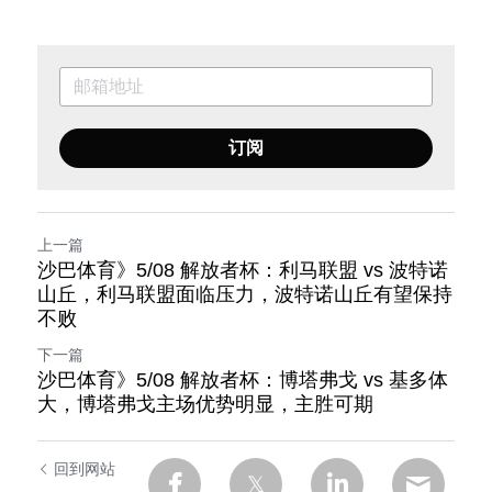
订阅
上一篇
沙巴体育》5/08 解放者杯：利马联盟 vs 波特诺
山丘，利马联盟面临压力，波特诺山丘有望保持
不败
下一篇
沙巴体育》5/08 解放者杯：博塔弗戈 vs 基多体
大，博塔弗戈主场优势明显，主胜可期
回到网站