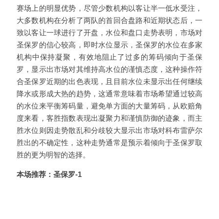
赛场上的明显优势，尽管少数机构以客让半一低水受注，
大多数机构在分析了两队的首回合盘路和近期状态后，一
致以客让一球进行了开盘，水位和盘口走势表明，市场对
圣保罗的信心较高，即时水位显示，圣保罗的水位在多家
机构中保持凝聚，有效地阻止了过多的筹码倾向于圣保
罗，显示出市场对其维持高水位的谨慎态度，这种操作符
合圣保罗近期的出色表现，且目前水位未显示出任何继续
降水或形成大热的趋势，这通常意味着市场希望通过较高
的水位来平衡筹码量，避免单方面的大量筹码，从欧赔角
度来看，客胜指数表现出凝聚力和谨慎防御的迹象，而主
胜水位则因走势散乱和分歧较大显示出市场对科布雷萨尔
胜出的不确定性，这种走势通常是预示着倾向于圣保罗取
胜的更为明智的选择。​​
本场推荐：圣保罗-1​