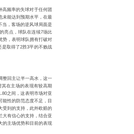
种高频率的失球对于任何团
也未能达到预期水平，在最
不当，客场的逆风球局面是
的亮点，球队在连续7场比
优势，表明球队拥有打破对
是取得了2胜3平的不败战
调整回主让半一高水，这一
对其在主场的表现有较高期
.80之间，这表明市场对亚
可能性的防范态度不足，目
大受到的支持，此外欧赔的
兰大有信心的支持，结合亚
大的主场优势和目前的表现