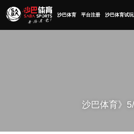
沙巴体育
平台注册
沙巴体育试玩
沙巴体育》
5