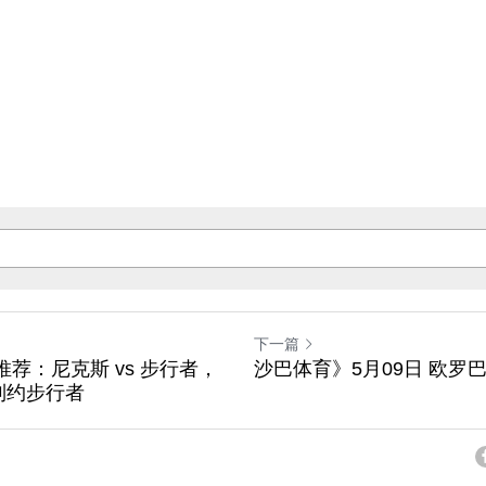
下一篇
A推荐：尼克斯 vs 步行者，
沙巴体育》5月09日 欧罗
制约步行者