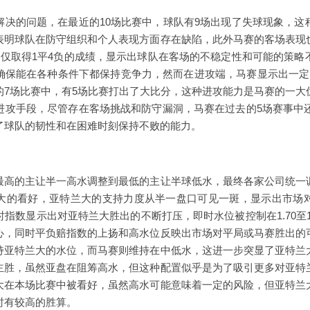
解决的问题，在最近的10场比赛中，球队有9场出现了失球现象，这
表明球队在防守组织和个人表现方面存在缺陷，此外马赛的客场表现
们仅取得1平4负的成绩，显示出球队在客场的不稳定性和可能的策略
确保能在各种条件下都保持竞争力，然而在进攻端，马赛显示出一定
的7场比赛中，有5场比赛打出了大比分，这种进攻能力是马赛的一大
进攻手段，尽管存在客场挑战和防守漏洞，马赛在过去的5场赛事中还
球队的韧性和在困难时刻保持不败的能力。​​
最高的主让半一高水调整到最低的主让半球低水，最终各家公司统一
大的看好，亚特兰大的支持力度从半一盘口可见一斑，显示出市场
指数显示出对亚特兰大胜出的不断打压，即时水位被控制在1.70至1
心，同时平负赔指数的上扬和高水位反映出市场对平局或马赛胜出的
持亚特兰大的水位，而马赛则维持在中低水，这进一步突显了亚特兰
主胜，虽然亚盘在阻筹高水，但这种配置似乎是为了吸引更多对亚特
大在本场比赛中被看好，虽然高水可能意味着一定的风险，但亚特兰
时有较高的胜算。