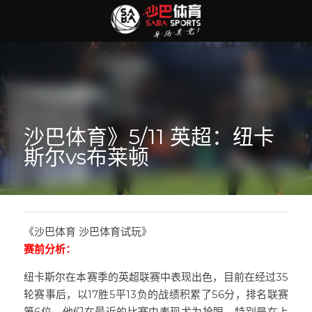
沙巴体育》
5/11 英超：纽卡
斯尔vs布莱顿
《沙巴体育 沙巴体育试玩》
赛前分析：
纽卡斯尔在本赛季的英超联赛中表现出色，目前在经过35
轮赛事后，以17胜5平13负的战绩积累了56分，排名联赛
第6位，他们在最近的比赛中表现尤为抢眼，特别是在上