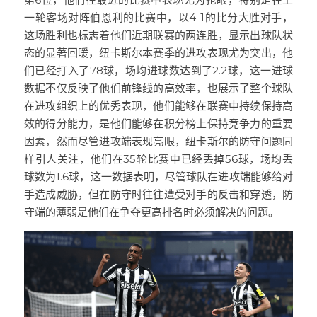
一轮客场对阵伯恩利的比赛中，以4-1的比分大胜对手，
这场胜利也标志着他们近期联赛的两连胜，显示出球队状
态的显著回暖，纽卡斯尔本赛季的进攻表现尤为突出，他
们已经打入了78球，场均进球数达到了2.2球，这一进球
数据不仅反映了他们前锋线的高效率，也展示了整个球队
在进攻组织上的优秀表现，他们能够在联赛中持续保持高
效的得分能力，是他们能够在积分榜上保持竞争力的重要
因素，然而尽管进攻端表现亮眼，纽卡斯尔的防守问题同
样引人关注，他们在35轮比赛中已经丢掉56球，场均丢
球数为1.6球，这一数据表明，尽管球队在进攻端能够给对
手造成威胁，但在防守时往往遭受对手的反击和穿透，防
守端的薄弱是他们在争夺更高排名时必须解决的问题。