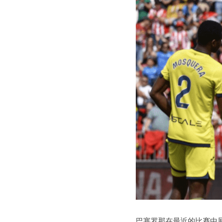
巴塞罗那在最近的比赛中