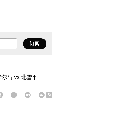
订阅
尔马 vs 北雪平