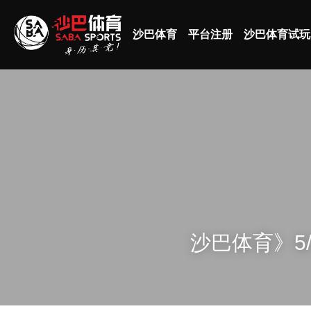
沙巴体育
平台注册
沙巴体育试玩
沙巴体育》
5