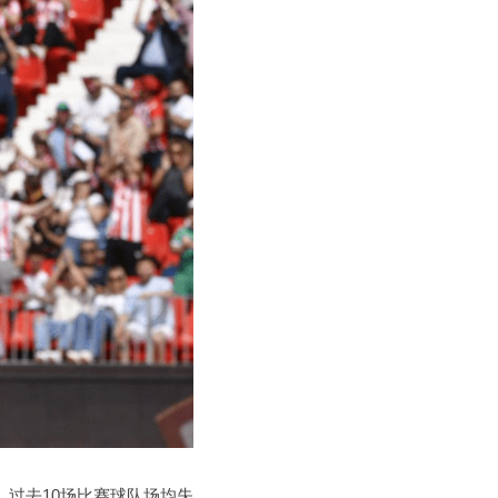
过去10场比赛球队场均失