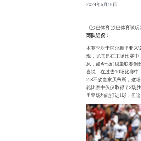
2024年5月16日
《沙巴体育 沙巴体育试玩
两队近况：
本赛季对于阿尔梅里亚来
现，尤其是在主场比赛中
息，如今他们稳坐联赛倒
喜悦，在过去10场比赛中
2-3不敌皇家贝蒂斯，这
轮比赛中仅仅取得了2场胜
里亚场均能打进1球，但这