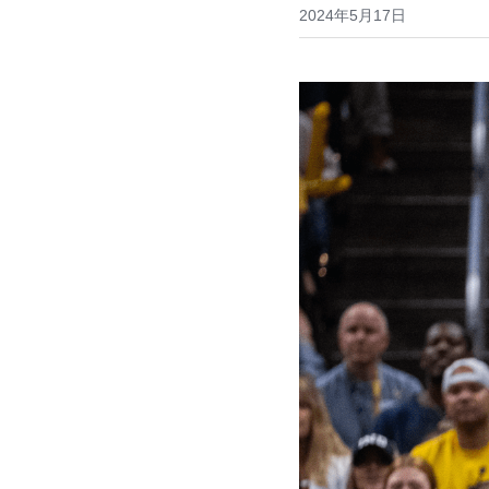
2024年5月17日