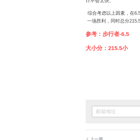
计不会太快。
综合考虑以上因素，在6
一场胜利，同时总分21
参考：步行者-6.5
​大小分：215.5小
上一篇