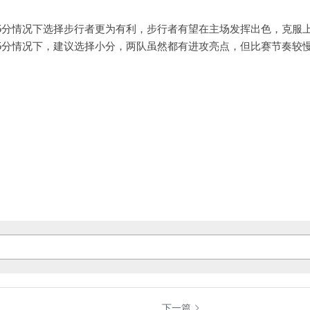
.5分情况下选择步行者更为有利，步行者有望在主场发挥出色，克服
5.5分情况下，建议选择小分，两队虽然都有进攻亮点，但比赛节奏较
下一篇