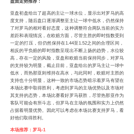
盘面走势推荐：
亚盘初盘给出了超高的主让一球水位，显示出对罗马的高
度支持，随后盘口逐渐调整至主让一球中低水，仍然保持
了对罗马的相对看好态度，这种调整符合两队当前的实力
差距和表现情况，在欧赔方面，尽管主胜的即时指数受到
一定的打压，但仍然保持在1.44至1.52之间的合理区间，
相反的平负赔的即时指数呈现出不断上扬的趋势，水位较
高，存在一定的风险，亚盘和欧赔当前保持同步，对罗马
的支持较为明显，截止目前，亚盘给出的罗马主让一球中
低水，而热那亚则维持在高水，与此同时，欧赔对主胜的
支持也十分明显，这种一致的市场态势暗示着罗马有望在
本场比赛中取得胜利，考虑到罗马的主场优势以及市场对
其支持的态势，本场比赛看好罗马获胜，尽管热那亚作为
客队可能会有所斗志，但罗马在主场的氛围和实力上仍然
占据着明显优势。因此可以考虑在本场比赛支持罗马，看
好他们取得胜利。
本场推荐：罗马-1 