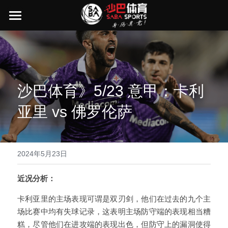
沙巴体育
平台注册
沙巴体育试玩
沙巴体育》
5/23 意甲：卡利
比赛预测/赛事资讯
亚里 vs 佛罗伦萨
联系客服
关于沙巴
2024年5月23日
服务项目
近况分析：
卡利亚里的主场表现可谓是双刃剑，他们在过去的九个主
登入/注册
场比赛中均有失球记录，这表明主场防守端的表现相当糟
糕，尽管他们在进攻端的表现出色，但防守上的漏洞使得