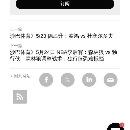
订阅
上一篇
沙巴体育》5/23 德乙升：波鸿 vs 杜塞尔多夫
下一篇
沙巴体育》5月24日 NBA季后赛：森林狼 vs 独
行侠，森林狼调整战术，独行侠恐难抵挡
回到网站
1