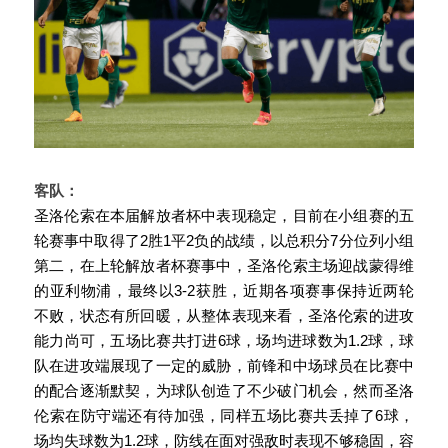
客队：
圣洛伦索在本届解放者杯中表现稳定，目前在小组赛的五
轮赛事中取得了2胜1平2负的战绩，以总积分7分位列小组
第二，在上轮解放者杯赛事中，圣洛伦索主场迎战蒙得维
的亚利物浦，最终以3-2获胜，近期各项赛事保持近两轮
不败，状态有所回暖，从整体表现来看，圣洛伦索的进攻
能力尚可，五场比赛共打进6球，场均进球数为1.2球，球
队在进攻端展现了一定的威胁，前锋和中场球员在比赛中
的配合逐渐默契，为球队创造了不少破门机会，然而圣洛
伦索在防守端还有待加强，同样五场比赛共丢掉了6球，
场均失球数为1.2球，防线在面对强敌时表现不够稳固，容