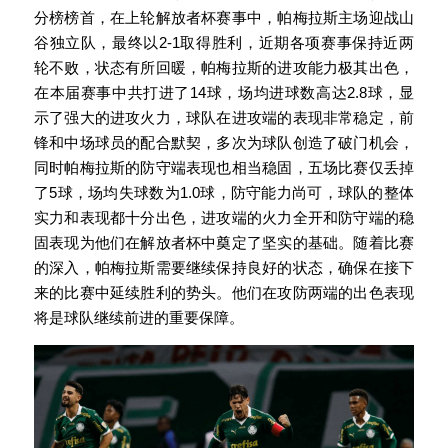
分榜榜首，在上轮解放者杯赛事中，帕梅拉斯主场迎战山
谷独立队，最终以2-1取得胜利，近期各项赛事保持近两
轮不败，状态有所回暖，帕梅拉斯的进攻能力极其出色，
在本届赛事中共打进了14球，场均进球数高达2.8球，显
示了强大的进攻火力，球队在进攻端的表现非常稳定，前
锋和中场球员的配合默契，多次为球队创造了破门机会，
同时帕梅拉斯的防守端表现也相当稳固，五场比赛仅丢掉
了5球，场均失球数为1.0球，防守能力尚可，球队的整体
实力和表现都十分出色，进攻端的火力全开和防守端的稳
固表现为他们在解放者杯中奠定了坚实的基础。随着比赛
的深入，帕梅拉斯需要继续保持良好的状态，确保在接下
来的比赛中延续胜利的势头。他们在攻防两端的出色表现
将是球队继续前进的重要保障。