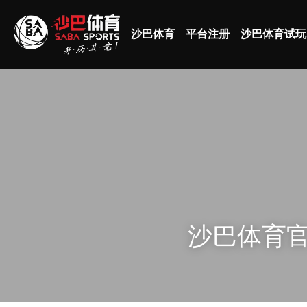
沙巴体育
平台注册
沙巴体育试玩
沙巴体育