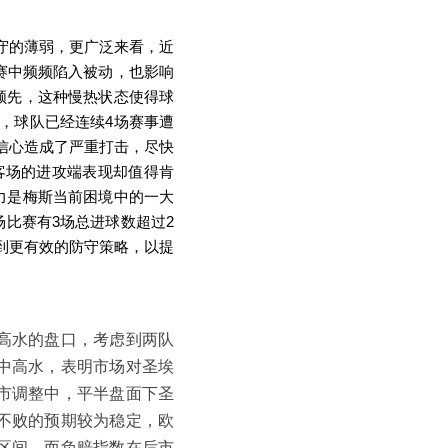
守的薄弱，更广泛来看，近
赛中频频陷入被动，也影响
领先，这种慢热状态使得球
，球队已经连续4场赛事遭
信心造成了严重打击，尽快
客场的进攻端表现却值得肯
力是梅斯当前困境中的一大
比赛有3场总进球数超过2
到更有效的防守策略，以提
高水的盘口，考虑到两队
中高水，表明市场对圣埃
市调整中，平半盘面下圣
不败的预期较为稳定，欧
区间，而负赔指数在后市