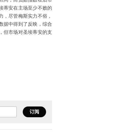
埃蒂安在主场至少不败的
力，尽管梅斯实力不俗，
数据中得到了反映，综合
，但市场对圣埃蒂安的支
订阅