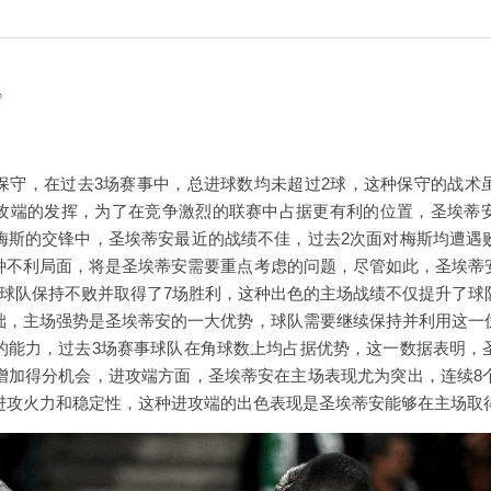
》
保守，在过去3场赛事中，总进球数均未超过2球，这种保守的战术
攻端的发挥，为了在竞争激烈的联赛中占据更有利的位置，圣埃蒂
梅斯的交锋中，圣埃蒂安最近的战绩不佳，过去2次面对梅斯均遭遇
种不利局面，将是圣埃蒂安需要重点考虑的问题，尽管如此，圣埃蒂
，球队保持不败并取得了7场胜利，这种出色的主场战绩不仅提升了球
础，主场强势是圣埃蒂安的一大优势，球队需要继续保持并利用这一
的能力，过去3场赛事球队在角球数上均占据优势，这一数据表明，
增加得分机会，进攻端方面，圣埃蒂安在主场表现尤为突出，连续8
进攻火力和稳定性，这种进攻端的出色表现是圣埃蒂安能够在主场取