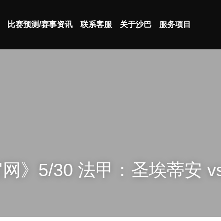
比赛预测/赛事资讯
联系客服
关于沙巴
服务项目
官网》
5/30 
法甲
：圣埃蒂安 v