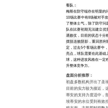
客队：
梅斯在防守端存在明显的
10场比赛中有8场被对
了整体士气，除了防守问
队在比赛初期无法建立优
遇败仗，目前的状态十分
摆脱连败阴影，重回胜利
定，过去5个客场比赛中
亮点，球队需要在此基础
球，这种进攻风格在一定
升整体竞争力。
盘面分析推荐：
初盘多数机构开出了圣
目前的实力较为接近，
蒂安的支持力度适中，
埃蒂安的水位受到有效
赔方面，主胜即时指数