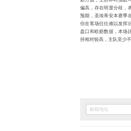
偏高，存在明显分歧，
预期，圣埃蒂安本赛季
但在客场往往难以发挥
盘口和欧赔数据，本场
持相对较高，主队至少