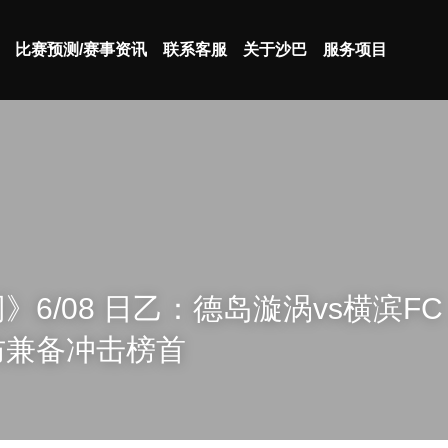
比赛预测/赛事资讯
联系客服
关于沙巴
服务项目
网
》6/08 日乙：德岛漩涡vs横滨F
防兼备冲击榜首