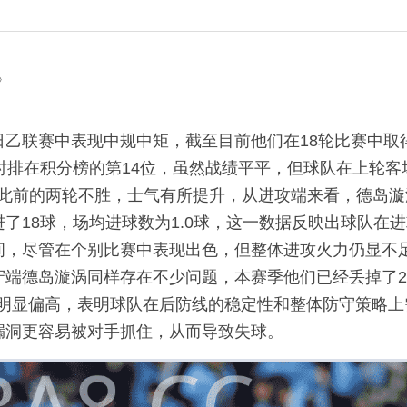
》
乙联赛中表现中规中矩，截至目前他们在18轮比赛中取得
时排在积分榜的第14位，虽然战绩平平，但球队在上轮
了此前的两轮不胜，士气有所提升，从进攻端来看，德岛
了18球，场均进球数为1.0球，这一数据反映出球队在
间，尽管在个别比赛中表现出色，但整体进攻火力仍显不
守端德岛漩涡同样存在不少问题，本赛季他们已经丢掉了2
据明显偏高，表明球队在后防线的稳定性和整体防守策略
漏洞更容易被对手抓住，从而导致失球。