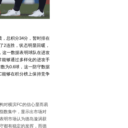
绩，总积分34分，暂时排在
来了2连胜，状态明显回暖，
球，这一数据表明球队在进攻
常能够通过多样化的进攻手
数为0.6球，这一防守数据
C能够在积分榜上保持竞争
构对横滨FC的信心显而易
胜指数集中，显示出市场对
，表明市场认为德岛漩涡获
防守都有稳定的发挥，而德