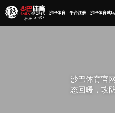
沙巴体育
平台注册
沙巴体育试玩
沙巴体育官
态回暖，攻