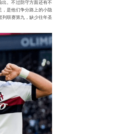
定输出。不过防守方面还有不
不足，是他们争分路上的小隐
暂列联赛第九，缺少往年圣