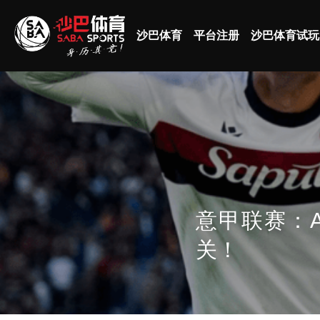
沙巴体育
平台注册
沙巴体育试玩
意甲联赛：
关！