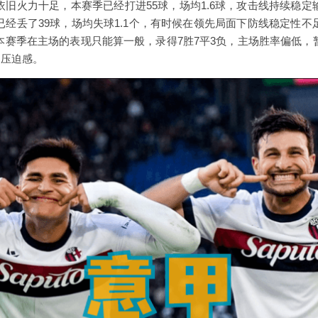
依旧火力十足，本赛季已经打进55球，场均1.6球，攻击线持续稳
经丢了39球，场均失球1.1个，有时候在领先局面下防线稳定性
本赛季在主场的表现只能算一般，录得7胜7平3负，主场胜率偏低，
的压迫感。