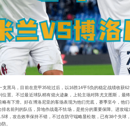
支黑马，目前在意甲35轮过后，以16胜14平5负的稳定战绩收获6
利位置。不过最近球队稍有熄火迹象
，
上轮主场对阵尤文图斯，最终
前略有下滑。好在博洛尼亚的客场表现为他们兜底
，
赛季至今，他们
力排名前列的队伍，异地作战毫不怯场，是抢分的重要保障。进攻端
1.5球，攻击效率保持不错
，
不过在防守端略显松散，已有38个失球，
协防。