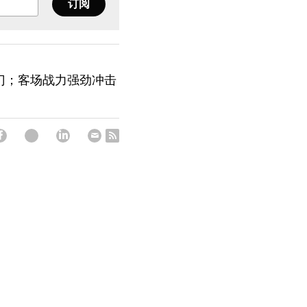
订阅
门；客场战力强劲冲击