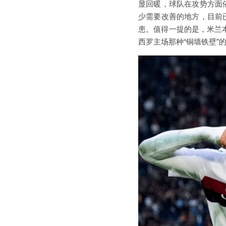
显回暖
，
球队在攻势方面
少需要改善的地方，目前已
患。值得一提的是，米兰
西罗主场那种“铜墙铁壁”