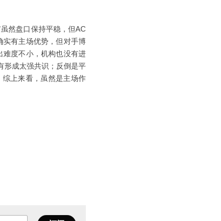
市虽然盘口保持平稳，但AC
确实有主场优势，但对手博
出难度不小，机构也没有进
有形成太强共识；反倒是平
。综上来看，虽然是主场作