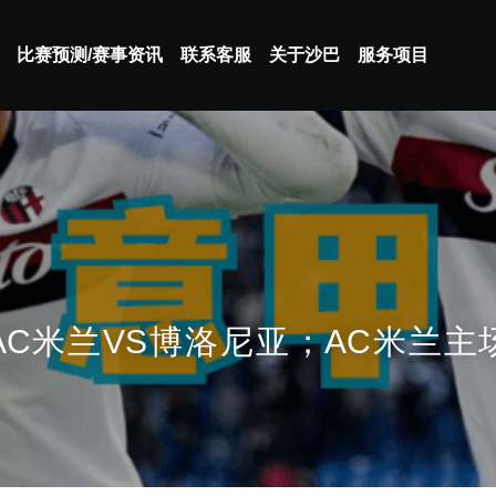
比赛预测/赛事资讯
联系客服
关于沙巴
服务项目
AC米兰VS博洛尼亚
；AC米兰主