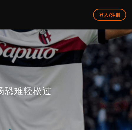
登入/注册
场恐难轻松过