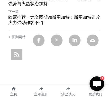
强势与火热状态加持
下一篇
欧冠推荐：尤文图斯vs斯图加特；斯图加特进攻
火力强劲作客不俗
回到网站
1
主頁
立即注册
沙巴试玩
联系我们