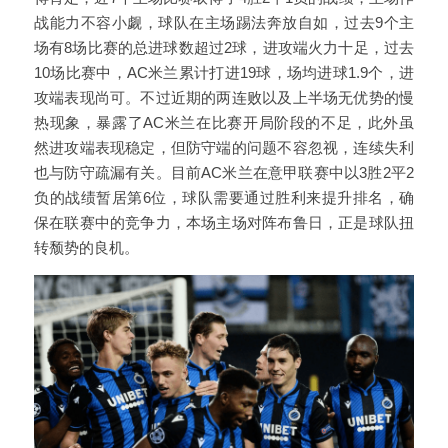
战能力不容小觑，球队在主场踢法奔放自如，过去9个主
场有8场比赛的总进球数超过2球，进攻端火力十足，过去
10场比赛中，AC米兰累计打进19球，场均进球1.9个，进
攻端表现尚可。不过近期的两连败以及上半场无优势的慢
热现象，暴露了AC米兰在比赛开局阶段的不足，此外虽
然进攻端表现稳定，但防守端的问题不容忽视，连续失利
也与防守疏漏有关。目前AC米兰在意甲联赛中以3胜2平2
负的战绩暂居第6位，球队需要通过胜利来提升排名，确
保在联赛中的竞争力，本场主场对阵布鲁日，正是球队扭
转颓势的良机。