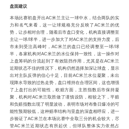
盘面建议
本场比赛初盘开出AC米兰主让一球中水，结合两队的实
力和名气来看，这一让球规格充分反映了AC米兰的优
势，让步相对合理，随着后市盘口变化，机构直接调整至
主让一球/球半，进一步加大了对AC米兰的支持力度，后
市未到受注高峰时，AC米兰的盘口已经调整至一球/球
半，各家机构对AC米兰的水位保持一致性，这一操作对
上盘筹码的分流起到了有效阻挡作用，尤其是在AC米兰
近期状态不佳的情况下，机构仍然选择加深让球盘，显示
出对主队反弹的信心十足，目前AC米兰水位凝聚，未出
现降水导致的过热走势，盘口维持在合理区间，这也增强
了上盘打出的可能性，欧赔方面，主胜指数后市保持凝
聚，机构对AC米兰取胜做了谨慎设防，相较之下，平赔
和负赔指数出现了明显波动，表明市场对布鲁日爆冷的可
能性预期较低，这种赔率结构与亚盘的深盘相呼应，进一
步验证了AC米兰在本场比赛中全取三分的机会较大，尽
管AC米兰近期状态有所起伏，但球队整体实力依然占