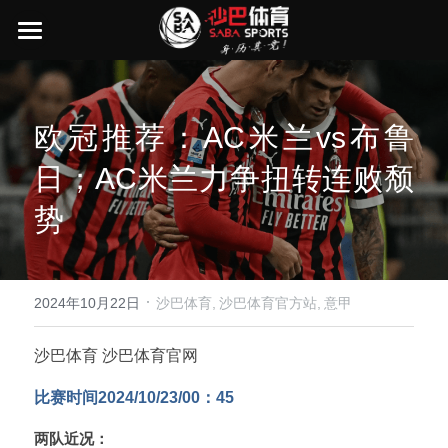
沙巴体育
平台注册
欧冠
推荐：AC米兰vs布鲁
沙巴体育试玩
日；AC米兰力争扭转连败颓
比赛预测/赛事资讯
势
联系客服
·
关于沙巴
2024年10月22日
沙巴体育,
沙巴体育官方站,
意甲
服务项目
沙巴体育 沙巴体育官网
比赛时间2024/10/23/00：45
登入/注册
两队近况：