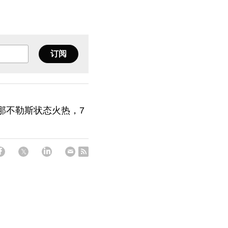
订阅
；那不勒斯状态火热，7