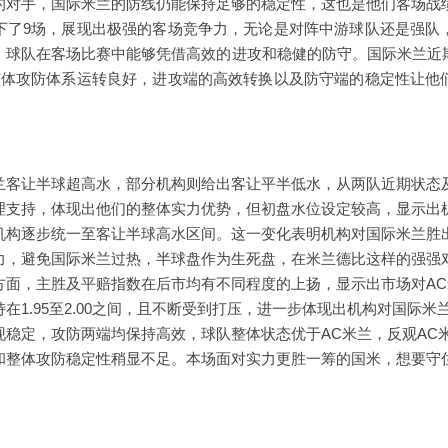
的对手，国际米兰的防线仍能保持足够的稳定性，这也是他们客场战绩
下了9场，展现出极强的客场竞争力，无论是对阵中游球队还是强队
，球队在客场比赛中能够凭借高效的进攻和稳健的防守。国际米兰近
整体攻防体系运转良好，进攻端的高效转换以及防守端的稳定性让他
兰客让半球超高水，部分机构则给出客让平半低水，从两队近期状态
理支持，体现出他们的整体实力优势，但初盘水位设定较高，显示出
机构逐步统一至客让半球高水区间。这一变化表明机构对国际米兰胜
力，避免国际米兰过热，半球盘作为生死盘，在米兰德比这样的强强
方面，主胜及平赔指数在后市均有不同程度的上扬，显示出市场对A
持在1.95至2.00之间，且不断受到打压，进一步体现出机构对国际
现稳定，攻防两端均保持高效，球队整体状态优于AC米兰，反观AC
和整体攻防稳定性稍显不足。本场面对实力更胜一筹的国米，想要守