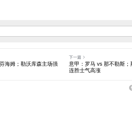
下一篇
 霍芬海姆；勒沃库森主场强
意甲：罗马 vs 那不勒斯
连胜士气高涨