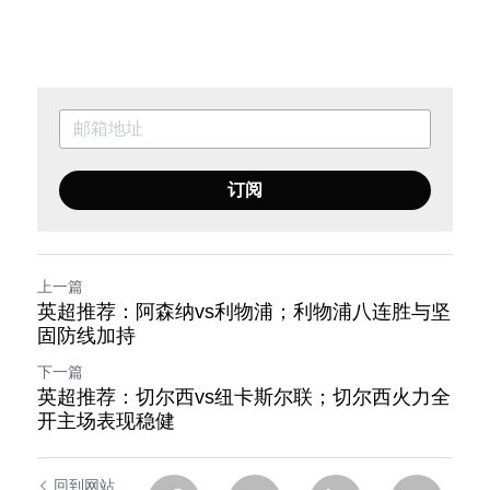
订阅
上一篇
英超推荐：阿森纳vs利物浦；利物浦八连胜与坚
固防线加持
下一篇
英超推荐：切尔西vs纽卡斯尔联；切尔西火力全
开主场表现稳健
回到网站