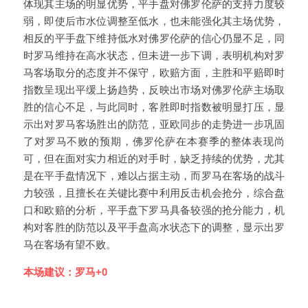
体现其主场的明显优势，平手盘对佛罗伦萨的支持力度较
弱，即使后市水位调整至低水，也未能强化其主场优势，
相反的平手盘下维持低水对佛罗伦萨的信心仍显不足，同
时罗马维持在高水状态，但未进一步下调，表明机构对罗
马客场取分的态度并不保守，欧赔方面，主胜和平赔即时
指数呈现出平缓上扬趋势，反映出市场对佛罗伦萨主场取
胜的信心不足，与此同时，客胜即时指数被明显打压，显
示出对罗马客场胜出的防范，亚欧同步的走势进一步巩固
了对罗马不败的预期，佛罗伦萨在本赛季的整体表现尚
可，但在面对实力相近的对手时，缺乏持续的优势，尤其
是在平手盘情况下，难以占据主动，而罗马在客场的战斗
力较强，且擅长在关键比赛中利用反击机会抢分，综合盘
口和欧赔的分析，平手盘下罗马具备较强的抢分能力，机
构对客胜的防范以及平手盘高水状态下的调整，显示出罗
马在客场有望不败。
本场建议：罗马+0