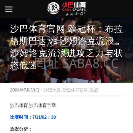
沙巴体育
沙巴体育官网 欧冠杯：布拉
平台注册
格斯巴达 vs 沙姆洛克流浪，
沙巴体育试玩
沙姆洛克流浪进攻乏力与状
比赛预测/赛事资讯
态低迷
联系客服
·
关于沙巴
2024年7月30日
沙巴体育,
沙巴体育官网,
欧冠
服务项目
沙巴体育 沙巴体育官网
比赛时间：7/31/02：30
登入/注册
近况分析：