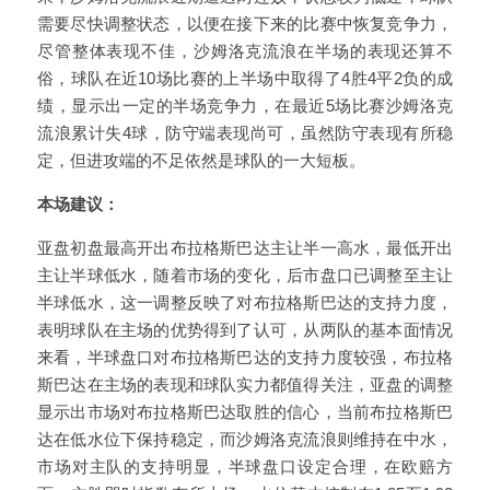
需要尽快调整状态，以便在接下来的比赛中恢复竞争力，
尽管整体表现不佳，沙姆洛克流浪在半场的表现还算不
俗，球队在近10场比赛的上半场中取得了4胜4平2负的成
绩，显示出一定的半场竞争力，在最近5场比赛沙姆洛克
流浪累计失4球，防守端表现尚可，虽然防守表现有所稳
定，但进攻端的不足依然是球队的一大短板。
本场建议：
亚盘初盘最高开出布拉格斯巴达主让半一高水，最低开出
主让半球低水，随着市场的变化，后市盘口已调整至主让
半球低水，这一调整反映了对布拉格斯巴达的支持力度，
表明球队在主场的优势得到了认可，从两队的基本面情况
来看，半球盘口对布拉格斯巴达的支持力度较强，布拉格
斯巴达在主场的表现和球队实力都值得关注，亚盘的调整
显示出市场对布拉格斯巴达取胜的信心，当前布拉格斯巴
达在低水位下保持稳定，而沙姆洛克流浪则维持在中水，
市场对主队的支持明显，半球盘口设定合理，在欧赔方