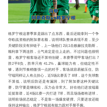
格罗宁根这赛季算是踢出了点东西，最后还能拿到一个争
夺欧战资格的附加赛名额，说明球队整体表现不差，至少
关键阶段没有掉链子
，
上一场他们 2比1击败赫拉克勒斯，
顺利拿下两连胜，士气肯定是往上走的。不过问题也很明
显，格罗宁根客场还不算特别硬
，
本赛季荷甲客场打出 7
胜2平8负，胜率只有 41.2%，赢球能力有，但稳定性不
够，遇到节奏稍微强一点的对手，客场就容易被压住。防
守端同样让人有点担心
，
近5场比赛丢了 8球，这个失球数
不算低，说明后防还是有漏洞
，
到了附加赛这种关键比
赛，防守要是继续松，压力会非常大。好在他们进攻端最
近挺靠谱
，
近4场比赛一共打进 7球，而且场场都有进球，
说明前场状态稳定，不是靠一场爆发硬撑。只要进攻还能
保持这种输出，格罗宁根就有能力跟对手掰手腕。