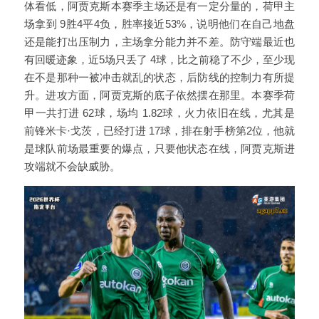
体看低
，
阿贾克斯本赛季主场还是有一定分量的，荷甲主
场拿到 9胜4平4负，胜率接近53%，说明他们在自己地盘
还是能打出压制力，主场拿分能力并不差。防守端最近也
有回暖迹象，近5场只丢了 4球，比之前稳了不少
，
至少现
在不是那种一被冲击就乱的状态，后防线的控制力有所提
升。进攻方面，阿贾克斯的底子依然摆在那里。本赛季荷
甲一共打进 62球，场均 1.82球，火力依旧在线
，
尤其是
前锋米卡·戈茨，已经打进 17球，排在射手榜第2位，他就
是球队前场最重要的爆点
，
只要他状态在线，阿贾克斯进
攻端就不会缺威胁。