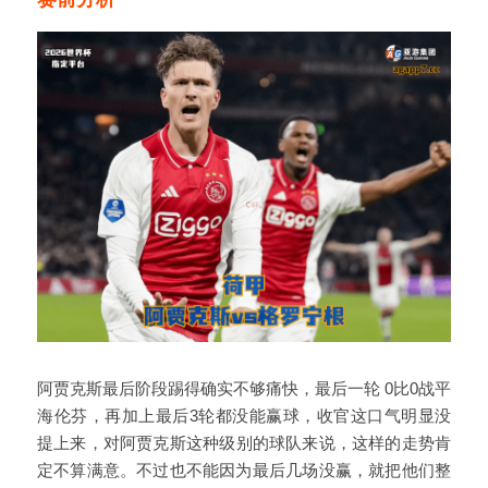
阿贾克斯最后阶段踢得确实不够痛快，最后一轮 0比0战平
海伦芬，再加上最后3轮都没能赢球，收官这口气明显没
提上来
，
对阿贾克斯这种级别的球队来说，这样的走势肯
定不算满意。不过也不能因为最后几场没赢，就把他们整