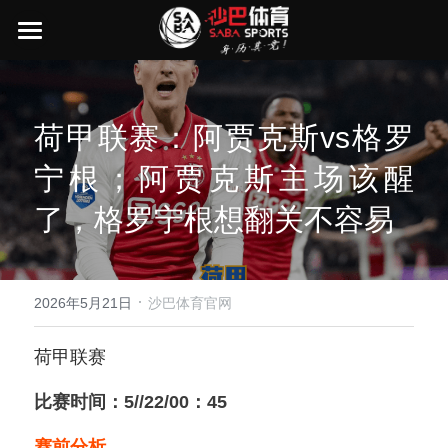
沙巴体育
平台注册
荷甲联赛：阿贾克斯vs格罗
沙巴体育试玩
宁根；
阿贾克斯主场该醒
比赛预测/赛事资讯
了，格罗宁根想翻关不容易
联系客服
·
关于沙巴
2026年5月21日
沙巴体育官网
服务项目
荷甲联赛
比赛时间：5//22/00：45
登入/注册
赛前分析