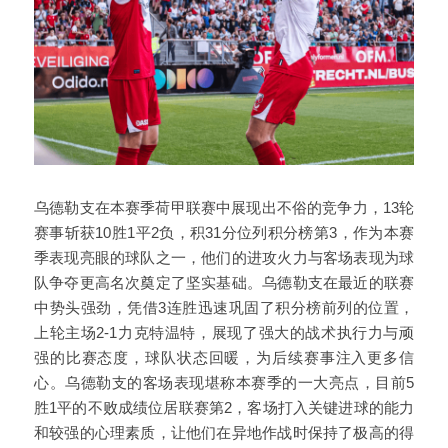
乌德勒支在本赛季荷甲联赛中展现出不俗的竞争力，13轮
赛事斩获10胜1平2负，积31分位列积分榜第3，作为本赛
季表现亮眼的球队之一，他们的进攻火力与客场表现为球
队争夺更高名次奠定了坚实基础。乌德勒支在最近的联赛
中势头强劲，凭借3连胜迅速巩固了积分榜前列的位置，
上轮主场2-1力克特温特，展现了强大的战术执行力与顽
强的比赛态度，球队状态回暖，为后续赛事注入更多信
心。乌德勒支的客场表现堪称本赛季的一大亮点，目前5
胜1平的不败成绩位居联赛第2，客场打入关键进球的能力
和较强的心理素质，让他们在异地作战时保持了极高的得