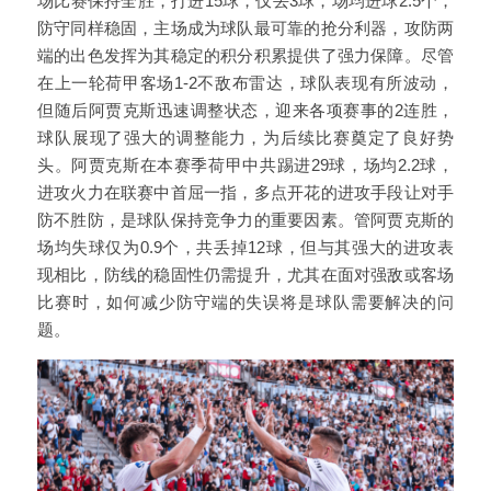
场比赛保持全胜，打进15球，仅丢3球，场均进球2.5个，
防守同样稳固，主场成为球队最可靠的抢分利器，攻防两
端的出色发挥为其稳定的积分积累提供了强力保障。尽管
在上一轮荷甲客场1-2不敌布雷达，球队表现有所波动，
但随后阿贾克斯迅速调整状态，迎来各项赛事的2连胜，
球队展现了强大的调整能力，为后续比赛奠定了良好势
头。阿贾克斯在本赛季荷甲中共踢进29球，场均2.2球，
进攻火力在联赛中首屈一指，多点开花的进攻手段让对手
防不胜防，是球队保持竞争力的重要因素。管阿贾克斯的
场均失球仅为0.9个，共丢掉12球，但与其强大的进攻表
现相比，防线的稳固性仍需提升，尤其在面对强敌或客场
比赛时，如何减少防守端的失误将是球队需要解决的问
题。