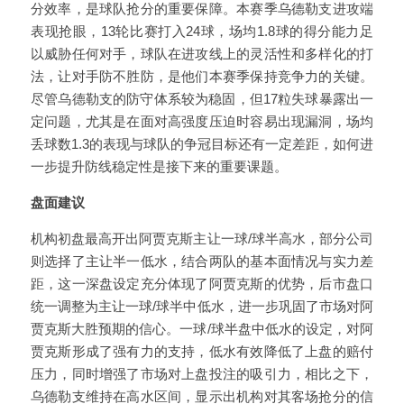
分效率，是球队抢分的重要保障。本赛季乌德勒支进攻端
表现抢眼，13轮比赛打入24球，场均1.8球的得分能力足
以威胁任何对手，球队在进攻线上的灵活性和多样化的打
法，让对手防不胜防，是他们本赛季保持竞争力的关键。
尽管乌德勒支的防守体系较为稳固，但17粒失球暴露出一
定问题，尤其是在面对高强度压迫时容易出现漏洞，场均
丢球数1.3的表现与球队的争冠目标还有一定差距，如何进
一步提升防线稳定性是接下来的重要课题。
盘面建议
机构初盘最高开出阿贾克斯主让一球/球半高水，部分公司
则选择了主让半一低水，结合两队的基本面情况与实力差
距，这一深盘设定充分体现了阿贾克斯的优势，后市盘口
统一调整为主让一球/球半中低水，进一步巩固了市场对阿
贾克斯大胜预期的信心。一球/球半盘中低水的设定，对阿
贾克斯形成了强有力的支持，低水有效降低了上盘的赔付
压力，同时增强了市场对上盘投注的吸引力，相比之下，
乌德勒支维持在高水区间，显示出机构对其客场抢分的信