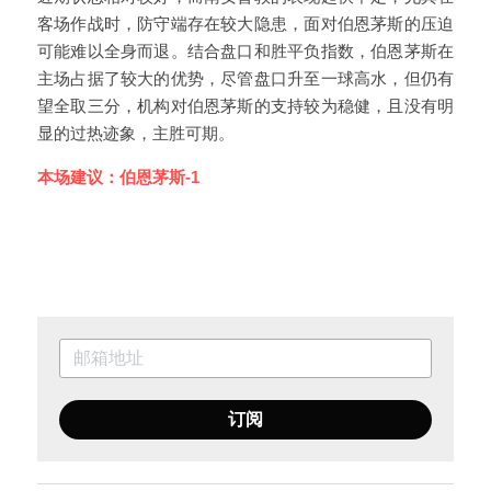
客场作战时，防守端存在较大隐患，面对伯恩茅斯的压迫
可能难以全身而退。结合盘口和胜平负指数，伯恩茅斯在
主场占据了较大的优势，尽管盘口升至一球高水，但仍有
望全取三分，机构对伯恩茅斯的支持较为稳健，且没有明
显的过热迹象，主胜可期。
本场建议：伯恩茅斯-1 
订阅