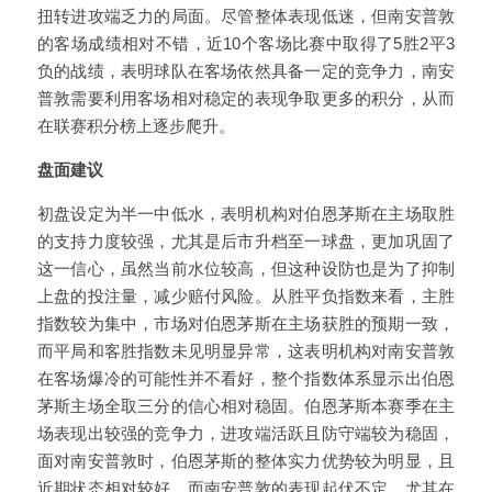
扭转进攻端乏力的局面。尽管整体表现低迷，但南安普敦
的客场成绩相对不错，近10个客场比赛中取得了5胜2平3
负的战绩，表明球队在客场依然具备一定的竞争力，南安
普敦需要利用客场相对稳定的表现争取更多的积分，从而
在联赛积分榜上逐步爬升。
盘面建议
初盘设定为半一中低水，表明机构对伯恩茅斯在主场取胜
的支持力度较强，尤其是后市升档至一球盘，更加巩固了
这一信心，虽然当前水位较高，但这种设防也是为了抑制
上盘的投注量，减少赔付风险。从胜平负指数来看，主胜
指数较为集中，市场对伯恩茅斯在主场获胜的预期一致，
而平局和客胜指数未见明显异常，这表明机构对南安普敦
在客场爆冷的可能性并不看好，整个指数体系显示出伯恩
茅斯主场全取三分的信心相对稳固。伯恩茅斯本赛季在主
场表现出较强的竞争力，进攻端活跃且防守端较为稳固，
面对南安普敦时，伯恩茅斯的整体实力优势较为明显，且
近期状态相对较好，而南安普敦的表现起伏不定，尤其在