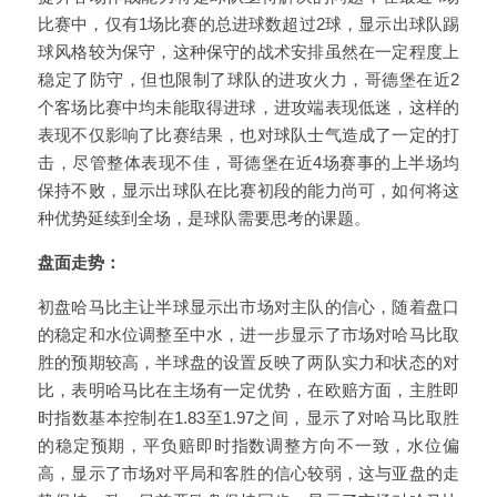
比赛中，仅有1场比赛的总进球数超过2球，显示出球队踢
球风格较为保守，这种保守的战术安排虽然在一定程度上
稳定了防守，但也限制了球队的进攻火力，哥德堡在近2
个客场比赛中均未能取得进球，进攻端表现低迷，这样的
表现不仅影响了比赛结果，也对球队士气造成了一定的打
击，尽管整体表现不佳，哥德堡在近4场赛事的上半场均
保持不败，显示出球队在比赛初段的能力尚可，如何将这
种优势延续到全场，是球队需要思考的课题。
盘面走势：
初盘哈马比主让半球显示出市场对主队的信心，随着盘口
的稳定和水位调整至中水，进一步显示了市场对哈马比取
胜的预期较高，半球盘的设置反映了两队实力和状态的对
比，表明哈马比在主场有一定优势，在欧赔方面，主胜即
时指数基本控制在1.83至1.97之间，显示了对哈马比取胜
的稳定预期，平负赔即时指数调整方向不一致，水位偏
高，显示了市场对平局和客胜的信心较弱，这与亚盘的走