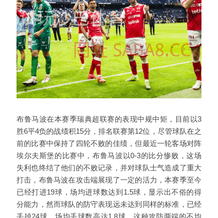
布鲁马波在本赛季瑞典超联赛的表现中规中矩，目前以3
胜6平4负的战绩积15分，排名联赛第12位，尽管球队在之
前的比赛中保持了四轮不败的佳绩，但最近一轮客场对阵
埃尔夫斯堡的比赛中，布鲁马波以0-3的比分惨败，这场
失利也终结了他们的不败记录，并对球队士气造成了重大
打击，布鲁马波在攻击端展现了一定的活力，本赛季至今
已经打进19球，场均进球数达到1.5球，显示出不俗的得
分能力，然而球队的防守表现远未达到同样的标准，已经
丢掉24球，场均丢球数高达1.8球，这种攻防两端的不均