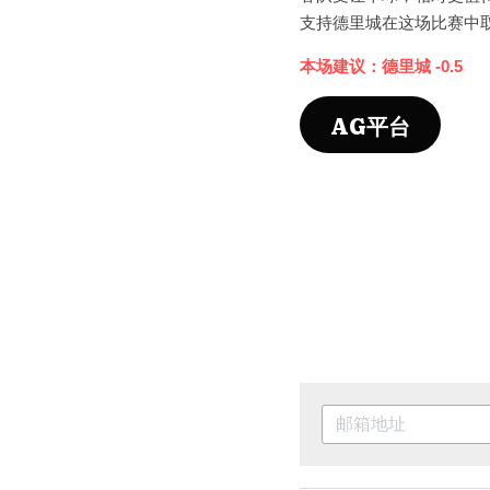
支持德里城在这场比赛中
本场建议：德里城 -0.5
AG平台