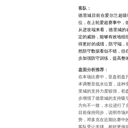
客队：
德里城目前在爱尔兰超级联
位，在上轮爱超赛事中，德
从进攻端来看，德里城的表
定的威胁，能够有效地组
得更好的成绩，防守端，德
然防守数据看似不错，但
步加强防守训练，提高整
盘面分析推荐：
在本场比赛中，亚盘初盘
本调整至低水位置，这种
里城的支持力度较强，初
步增强了德里城的支持吸
方向不一致，水位进行了合
目前保持同步，说明市场
势，邓多克在近期比赛中
客队受让半球，相对更值