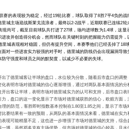
赛的表现较为稳定，经过19轮比赛，球队取得了8胜7平4负的战
里城主场迎战斯莱戈流浪者，最终以2-2战平，近期联赛已连续2
现尚可，截至目前球队共打进了27球，场均进球数为1.4球，这
织进攻并创造得分机会，然而球队在关键时刻的把握能力仍需提升，
里城表现相对稳固，但仍有提升空间，本赛季他们已经丢掉了18球
在面对一些进攻实力较强的对手时，德里城的防线仍会出现漏洞导致
体防守强度和球员之间的默契度，以减少不必要的失球。
开出了德里城客让半球的盘口，水位较为分散，随着后市盘口的调整
变化表明市场对德里城的信心逐渐增强，通过对两队基本面情况的分
盘开出客让半球，表明市场对德里城实力的认可和支持，后市盘口表
引力，盘口的这一变化显示了市场对德里城获胜的信心，欧赔方面，
理的防范，客胜即时指数基本控制在1.80至1.85之间，显示了市
对比赛结果有一致的预期，从两队的基本面情况来看，德里城在实力
的表现可能稍显不足，这也进一步增强了市场对德里城的支持，综合
得一博，虽然邓多克有主场优势，但市场对德里城的信心较高，且水