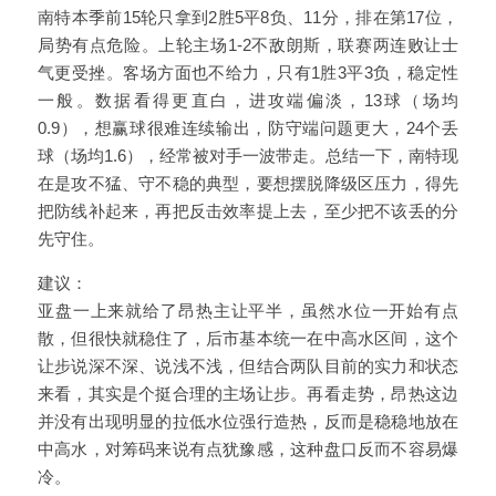
南特本季前15轮只拿到2胜5平8负、11分，排在第17位，
局势有点危险。上轮主场1-2不敌朗斯，联赛两连败让士
气更受挫。客场方面也不给力，只有1胜3平3负，稳定性
一般。数据看得更直白
，
进攻端偏淡
，
13球（场均
0.9），想赢球很难连续输出
，
防守端问题更大
，
24个丢
球（场均1.6），经常被对手一波带走。总结一下
，
南特现
在是攻不猛、守不稳的典型，要想摆脱降级区压力，得先
把防线补起来，再把反击效率提上去，至少把不该丢的分
先守住。
建议：
亚盘一上来就给了昂热主让平半，虽然水位一开始有点
散，但很快就稳住了，后市基本统一在中高水区间
，
这个
让步说深不深、说浅不浅，但结合两队目前的实力和状态
来看，其实是个挺合理的主场让步。再看走势，昂热这边
并没有出现明显的拉低水位强行造热，反而是稳稳地放在
中高水，对筹码来说有点犹豫感，这种盘口反而不容易爆
冷。