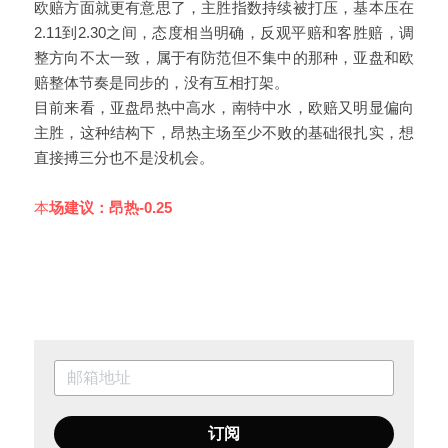
欧赔方面就更有意思了，主胜指数持续被打压，基本压在
2.11到2.30之间，态度相当明确
，
反观平赔和客胜赔，调
整方向不太一致，属于有防范但不集中的那种
，
亚盘和欧
赔整体节奏是同步的，没有互相打架。
目前来看，亚盘昂热中高水，南特中水，欧赔又明显偏向
主胜，这种结构下，昂热主场至少不败的基础很扎实，想
直接搏三分也不是没机会。
本
场建议：
昂热-
0.25
订阅