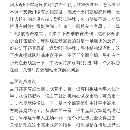
河床近5个客场只拿到1胜2平2负，胜率仅20%，怎么看都
不像一支豪门该有的稳定度，感觉一出门就容易掉电。更
让人担心的是进攻端
，
5场只进4球，火力明显不足，前场
推进有时候打得挺热闹，但临门一脚总差点意思
，
上一场
1-4惨败给蒂格雷，直接吞下赛季收官失利，这种比分多
少会打击信心，球队现在最需要的就是一场痛快的反弹。
好在防守还算靠谱，近5场只丢4球，整体结构没有乱，这
至少说明球队的基本盘还在，不至于全面崩塌。另外有个
小亮点必须提一下
，
中场金特罗近3轮打进2球，个人状态
在线，关键时刻还能站出来解决问题。
盘面走势建议：
盘口其实有点摇摆，既有平手盘，也有阿根廷青年人让平
半，水位还挺散，说白了就是机构在试探市场
，
可后市一
走，态度就慢慢统一了
，
基本全部调整到主让平半高水，
方向算是站稳了。从基本面来看，平半盘其实算是合理定
位，阿根廷青年人主场不弱，给个小让步完全说得过去
，
关键是现在这个高水阻筹的结构，很明显是在增加上盘难