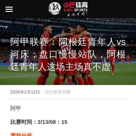
沙巴体育
平台注册
阿甲
联赛：
阿根廷青年人vs
沙巴体育试玩
河床；
盘口慢慢站队，阿根
比赛预测/赛事资讯
廷青年人这场主场真不虚
联系客服
·
关于沙巴
2026年2月12日
沙巴体育官网
服务项目
阿甲
比赛时间：2/13/08：15
登入/注册
赛前分析