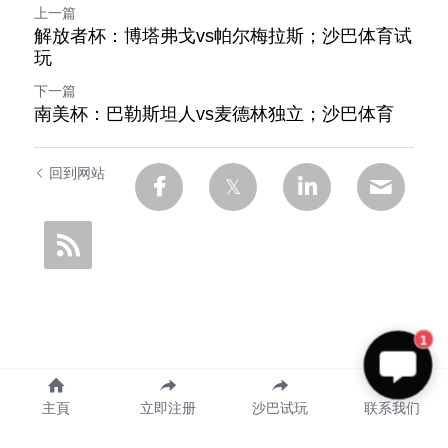
上一篇
解放者杯：博塔弗戈vs帕尔梅拉斯；沙巴体育试
玩
下一篇
南美杯：巴勒斯坦人vs麦德林独立；沙巴体育
回到网站
1
主頁
立即注册
沙巴试玩
联系我们