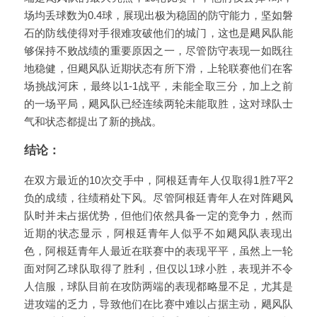
场均丢球数为0.4球，展现出极为稳固的防守能力，坚如磐
石的防线使得对手很难攻破他们的城门，这也是飓风队能
够保持不败战绩的重要原因之一，尽管防守表现一如既往
地稳健，但飓风队近期状态有所下滑，上轮联赛他们在客
场挑战河床，最终以1-1战平，未能全取三分，加上之前
的一场平局，飓风队已经连续两轮未能取胜，这对球队士
气和状态都提出了新的挑战。
结论：
在双方最近的10次交手中，阿根廷青年人仅取得1胜7平2
负的成绩，往绩稍处下风。尽管阿根廷青年人在对阵飓风
队时并未占据优势，但他们依然具备一定的竞争力，然而
近期的状态显示，阿根廷青年人似乎不如飓风队表现出
色，阿根廷青年人最近在联赛中的表现平平，虽然上一轮
面对阿乙球队取得了胜利，但仅以1球小胜，表现并不令
人信服，球队目前在攻防两端的表现都略显不足，尤其是
进攻端的乏力，导致他们在比赛中难以占据主动，飓风队