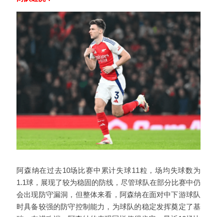
阿森纳在过去10场比赛中累计失球11粒，场均失球数为
1.1球，展现了较为稳固的防线，尽管球队在部分比赛中仍
会出现防守漏洞，但整体来看，阿森纳在面对中下游球队
时具备较强的防守控制能力，为球队的稳定发挥奠定了基