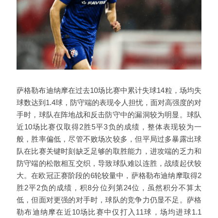
萨格勒布迪纳摩在过去10场比赛中累计失球14粒，场均失
球数达到1.4球，防守端的表现令人担忧，面对高强度的对
手时，球队在阵地战和反击防守中的漏洞较为明显。球队
近10场比赛仅取得2胜5平3负的成绩，整体表现较为一
般，胜率偏低，尽管不败场次较多，但平局过多暴露出球
队在比赛关键时刻缺乏足够的取胜能力，进攻端的乏力和
防守端的松散相互交织，导致球队难以连胜，战绩起伏较
大。在欧冠正赛阶段的6轮较量中，萨格勒布迪纳摩取得2
胜2平2负的成绩，积8分位列第24位，虽然积分不算太
低，但面对更强的对手时，球队的竞争力仍显不足。萨格
勒布迪纳摩在近10场比赛中仅打入11球，场均进球1.1