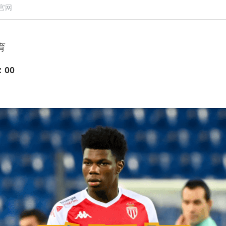
官网
育
：00