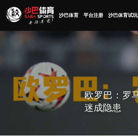
沙巴体育
平台注册
沙巴体育试玩
欧罗巴：罗
迷成隐患