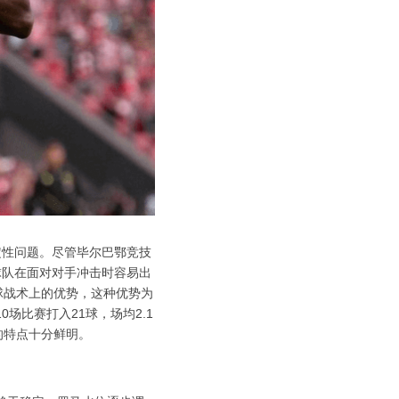
定性问题。尽管毕尔巴鄂竞技
球队在面对对手冲击时容易出
球战术上的优势，这种优势为
比赛打入21球，场均2.1
的特点十分鲜明。