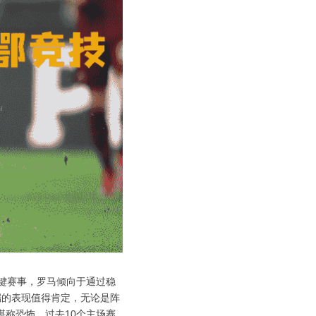
键赛事，罗马倾向于通过稳
端的表现值得肯定，无论是阵
称恐怖，过去10个主场赛