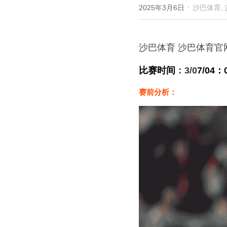
·
2025年3月6日
沙巴体育,
沙巴体育 沙巴体育官
比赛时间
：3/0
7/04：
赛前分析：