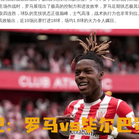
，主场作战时，罗马展现出了极高的控制力和进攻效率，罗马近期状态极其出
豪取四连胜，球队的竞技状态正值巅峰，士气高涨，战术执行力也非常到位
效输出，近10场比赛打进18球，场均1.8球的火力令人瞩目。