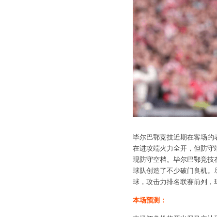
毕尔巴鄂竞技近期在客场的
在进攻端火力全开，但防守
现防守空档。毕尔巴鄂竞技
球队创造了不少破门良机。尽
球，攻击力排名联赛前列，
本场预测：