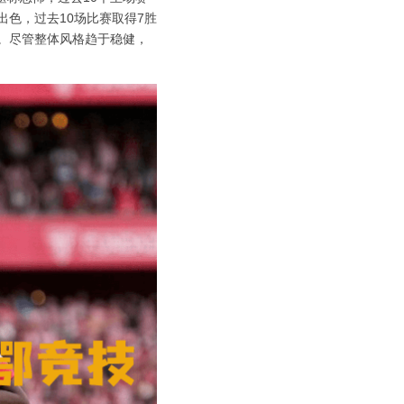
色，过去10场比赛取得7胜
。尽管整体风格趋于稳健，