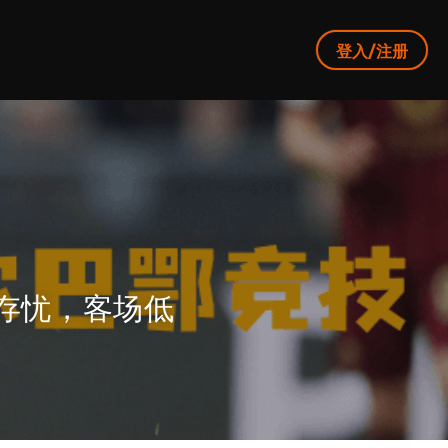
登入/注册
存忧，客场低