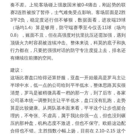
奏不差。上轮客场碰上强敌国米被0-4痛击，刚起势的联
赛2连胜被按了暂停，士气难免受点影响。客场层面是2胜
3平2负，稳定度还行但不够狠
，
数据面看，进攻端19球
（场均1.4）算是够用
，
防守端赛季至今仅丢11球（场均
0.8），账面不丑，但在高强度对抗里抗压还需加强，遇到
顶级火力时容易被连续冲击。整体来说，科莫的底子和执
行力都在，只要把强强对话的防守专注度提上去，排名还
有继续往前挪的空间。
建议：
这场比赛盘口给得还算舒服
，
亚盘一开始最高是罗马主让
半球中水，低一点的公司给到平半低水，整体思路其实很
清楚
，
罗马是被稍微高看一档的那一方
，
到了后市，各家
公司基本统一调整到主让平半低水，盘口没有乱跑，走势
算是比较健康。从两队基本面来看，平半这个让步也挺合
理的，不夸张、不虚高，属于我比你强一点，但也没到碾
压的那种盘
，
机构态度不激进，但也不保守。欧赔这边配
合得也不错。主胜指数小幅上扬，目前在 2.10–2.15 这个