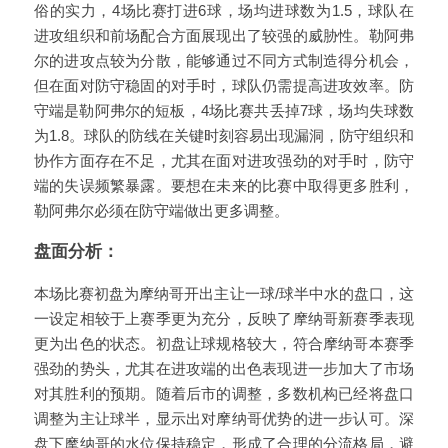
俗的实力，4场比赛打进6球，场均进球数为1.5，球队在
进攻组织和前场配合方面展现出了较强的威胁性。勒阿弗
尔的进攻点较为分散，能够通过不同方式制造得分机会，
但在面对防守稳固的对手时，球队仍需提高进攻效率。防
守端是勒阿弗尔的短板，4场比赛共丢掉7球，场均失球数
为1.8。球队的防线在关键时刻容易出现漏洞，防守组织和
协作方面存在不足，尤其在面对进攻强劲的对手时，防守
端的失误频繁暴露。要想在未来的比赛中取得更多胜利，
勒阿弗尔必须在防守端做出更多调整。
盘面分析：
本场比赛初盘为摩纳哥开出主让一球/球半中水的盘口，这
一设定相较于上赛季更为充分，反映了摩纳哥新赛季表现
更为出色的状态。初盘让球规格较大，符合摩纳哥本赛季
强劲的势头，尤其在进攻端的出色表现进一步加大了市场
对其胜利的预期。随着后市的调整，多数机构已经将盘口
调整为主让球半，显示出对摩纳哥优势的进一步认可。深
盘下摩纳哥的水位保持稳定，形成了合理的分流格局，避