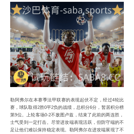
勒阿弗尔在本赛季法甲联赛的表现起伏不定，经过4轮比
赛，球队取得2胜0平2负的战绩，总积分6分，暂居积分榜
第9位。上轮客场0-2不敌图卢兹，结束了此前的两连胜，
士气受到一定打击。尽管进攻端表现活跃，但防守端的不
足让他们难以保持稳定表现。勒阿弗尔在进攻端展现了不