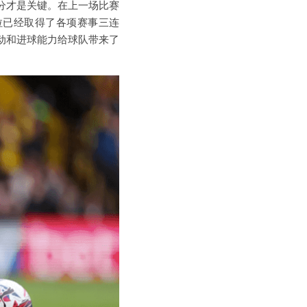
分才是关键。在上一场比赛
拉已经取得了各项赛事三连
动和进球能力给球队带来了