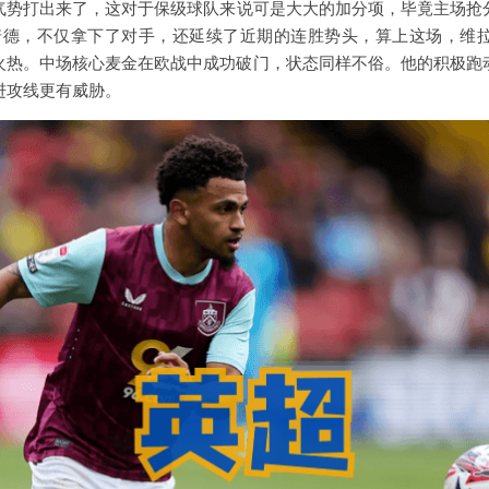
气势打出来了
，
这对于保级球队来说可是大大的加分项，毕竟主场抢
耶诺德，不仅拿下了对手，还延续了近期的连胜势头
，
算上这场，维
火热。中场核心麦金在欧战中成功破门，状态同样不俗。他的积极跑
进攻线更有威胁。