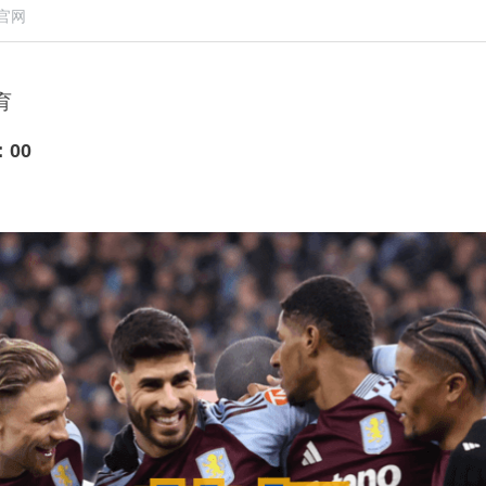
官网
育
：00