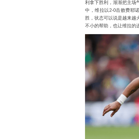
利拿下胜利，渐渐把主场
中，维拉以2-0击败费
胜，状态可以说是越来越
不小的帮助，也让维拉的