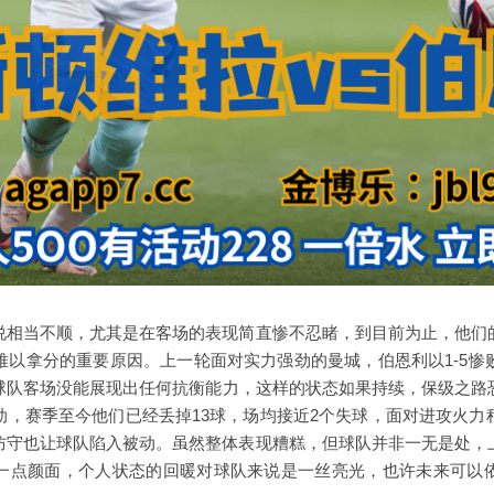
说相当不顺，尤其是在客场的表现简直惨不忍睹
，
到目前为止，他们
难以拿分的重要原因。上一轮面对实力强劲的曼城，伯恩利以1-5惨
球队客场没能展现出任何抗衡能力，这样的状态如果持续，保级之路
肋，赛季至今他们已经丢掉13球，场均接近2个失球
，
面对进攻火力
防守也让球队陷入被动。虽然整体表现糟糕，但球队并非一无是处
，
一点颜面
，
个人状态的回暖对球队来说是一丝亮光，也许未来可以