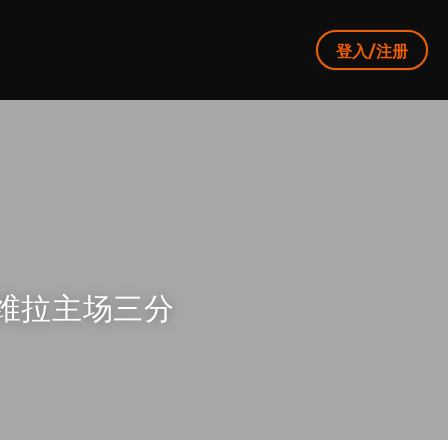
登入/注册
维拉主场三分