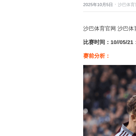
·
2025年10月5日
沙巴体育
沙巴体育官网 沙巴体
比赛时间：10//05/21
赛前分析：