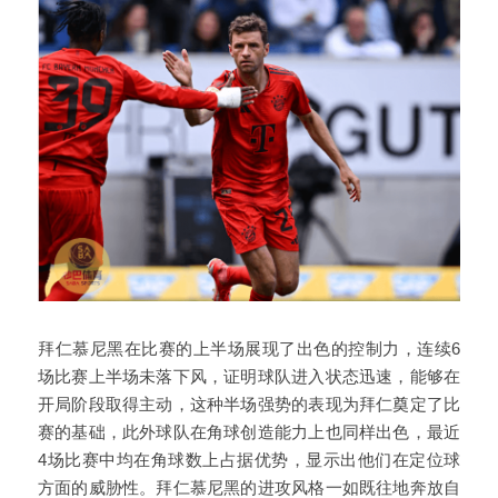
拜仁慕尼黑在比赛的上半场展现了出色的控制力，连续6
场比赛上半场未落下风，证明球队进入状态迅速，能够在
开局阶段取得主动，这种半场强势的表现为拜仁奠定了比
赛的基础，此外球队在角球创造能力上也同样出色，最近
4场比赛中均在角球数上占据优势，显示出他们在定位球
方面的威胁性。拜仁慕尼黑的进攻风格一如既往地奔放自