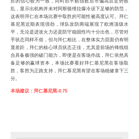
胜的信心较为一致，同时胜平赔指数后市偏高且走势散
乱，显示出机构并未对阿斯顿维拉爆冷设下足够的防范，
这表明拜仁在本场比赛中取胜的可能性被高度认可。拜仁
慕尼黑近期表现强劲，球队攻防两端展现了欧洲顶级水
平，无论是进攻火力还是防守稳固性均十分出色，尽管对
手状态同样不俗，但与拜仁相比，在整体实力层面仍有明
显差距，拜仁的核心球员状态正佳，尤其是前场的锋线组
合具备极强的破门能力，即便是在客场作战，拜仁依然具
备足够的赢球资本，本场比赛看好拜仁慕尼黑在客场取
胜，客胜为正路支持，拜仁慕尼黑有望在客场稳健拿下三
分。
本场建议：拜仁慕尼黑-0.75 