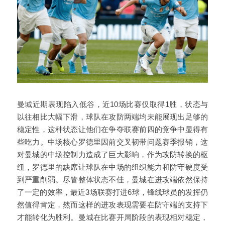
曼城近期表现陷入低谷，近10场比赛仅取得1胜，状态与
以往相比大幅下滑，球队在攻防两端均未能展现出足够的
稳定性，这种状态让他们在争夺联赛前四的竞争中显得有
些吃力。中场核心罗德里因前交叉韧带问题赛季报销，这
对曼城的中场控制力造成了巨大影响，作为攻防转换的枢
纽，罗德里的缺席让球队在中场的组织能力和防守硬度受
到严重削弱。尽管整体状态不佳，曼城在进攻端依然保持
了一定的效率，最近3场联赛打进6球，锋线球员的发挥仍
然值得肯定，然而这样的进攻表现需要在防守端的支持下
才能转化为胜利。曼城在比赛开局阶段的表现相对稳定，