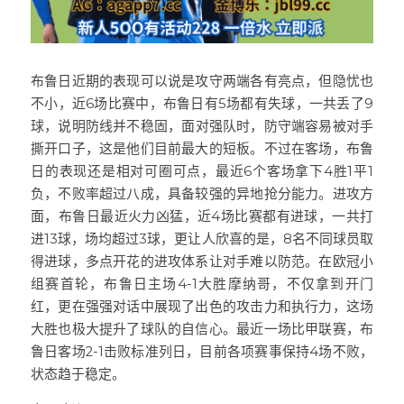
布鲁日近期的表现可以说是攻守两端各有亮点，但隐忧也
不小
，
近6场比赛中，布鲁日有5场都有失球，一共丢了9
球，说明防线并不稳固
，
面对强队时，防守端容易被对手
撕开口子，这是他们目前最大的短板。不过在客场，布鲁
日的表现还是相对可圈可点
，
最近6个客场拿下4胜1平1
负，不败率超过八成，具备较强的异地抢分能力。进攻方
面，布鲁日最近火力凶猛，近4场比赛都有进球，一共打
进13球，场均超过3球
，
更让人欣喜的是，8名不同球员取
得进球，多点开花的进攻体系让对手难以防范。在欧冠小
组赛首轮，布鲁日主场4-1大胜摩纳哥，不仅拿到开门
红，更在强强对话中展现了出色的攻击力和执行力
，
这场
大胜也极大提升了球队的自信心。最近一场比甲联赛，布
鲁日客场2-1击败标准列日，目前各项赛事保持4场不败，
状态趋于稳定。