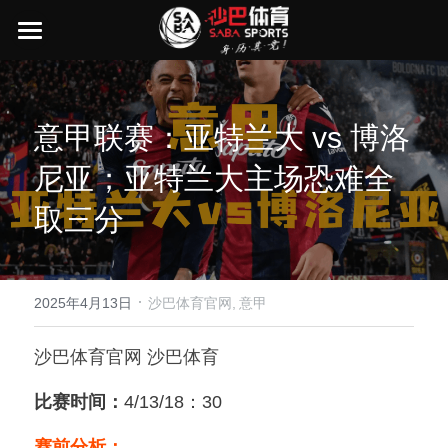
沙巴体育
平台注册
意甲联赛：亚特兰大 vs 博洛
沙巴体育试玩
尼亚
；亚特兰大主场恐难全
比赛预测/赛事资讯
取三分
联系客服
·
关于沙巴
2025年4月13日
沙巴体育官网,
意甲
服务项目
沙巴体育官网 沙巴体育
比赛时间：
4/13/18：30
登入/注册
赛前分析：