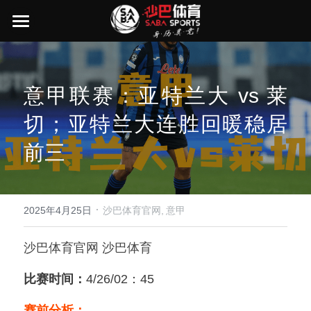
沙巴体育
平台注册
意甲联赛：
亚特兰大 vs 莱
沙巴体育试玩
切
；亚特兰大连胜回暖稳居
比赛预测/赛事资讯
前三
联系客服
·
关于沙巴
2025年4月25日
沙巴体育官网,
意甲
服务项目
沙巴体育官网 沙巴体育
比赛时间：
4/26/02：45
登入/注册
赛前分析：