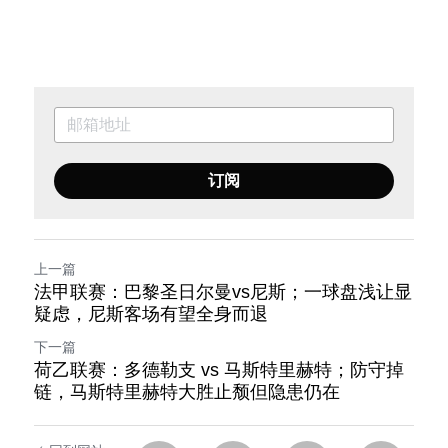
订阅
上一篇
法甲联赛：巴黎圣日尔曼vs尼斯；一球盘浅让显
疑虑，尼斯客场有望全身而退
下一篇
荷乙联赛：多德勒支 vs 马斯特里赫特；防守掉
链，马斯特里赫特大胜止颓但隐患仍在