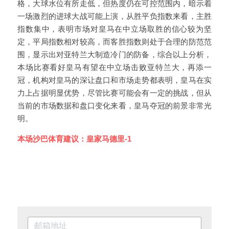
格，大球水位有所走低，但热度仍在可控范围内，暗示着
一场激烈的进球大战可能上演，从胜平负指数来看，主胜
指数集中，表明市场对皇马在中立场取胜的信心较为坚
定，平局指数相对较高，而客胜指数则处于合理的防范范
围，显示出对亚特兰大制造冷门的防备，综合以上分析，
本场比赛看好皇马有望在中立场击败亚特兰大，再添一
冠，机构对皇马的深让盘口和市场走势都表明，皇马在实
力上占据明显优势，尽管比赛可能会有一定的挑战，但从
当前的市场数据和盘口变化来看，皇马夺冠的前景非常光
明。
本场沙巴体育建议：皇家马德里-1