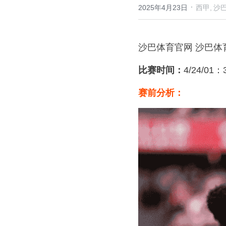
·
2025年4月23日
西甲,
沙
沙巴体育官网 沙巴体
比赛时间：
4/24/01：
赛前分析：