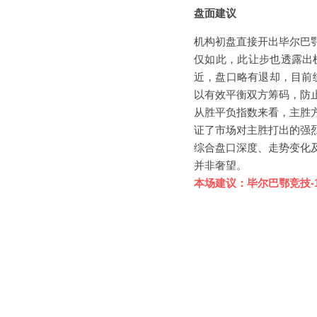
盘面建议
机构初盘直接开出毕尔巴
仅如此，此让步也透露出
近，盘口略有退却，目前
以有效平衡双方筹码，防
从胜平负指数来看，主胜
证了市场对主胜打出的强
综合盘口深度、走势变化
并非奢望。
本场建议：
毕尔巴鄂竞技
-