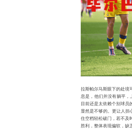
拉斯帕尔马斯眼下的处境
息是，他们并没有躺平
，
目前还是太依赖个别球员
显然是不够的。更让人担
住空档轻松破门
，
若不及
胜利，整体表现偏软，缺