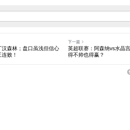
下一篇
丁汉森林；盘口虽浅但信心
英超联赛：阿森纳vs水晶
三连败！
得不帅也得赢？