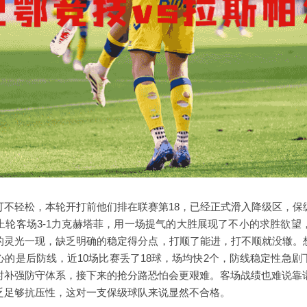
可不轻松，本轮开打前他们排在联赛第18，已经正式滑入降级区，保
上轮客场3-1力克赫塔菲，用一场提气的大胜展现了不小的求胜欲望
的灵光一现，缺乏明确的稳定得分点，打顺了能进，打不顺就没辙。
心的是后防线
，
近10场比赛丢了18球，场均快2个，防线稳定性急
时补强防守体系，接下来的抢分路恐怕会更艰难。客场战绩也难说靠谱
乏足够抗压性，这对一支保级球队来说显然不合格。