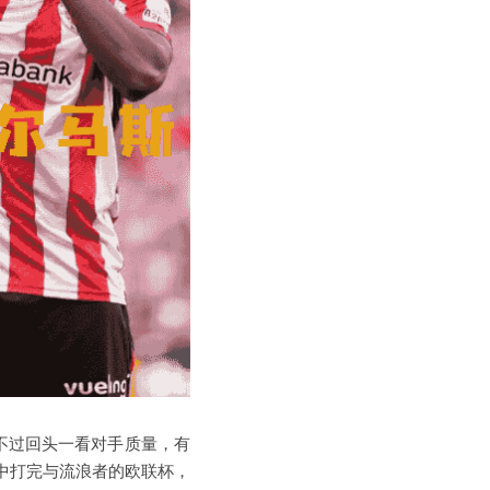
不过回头一看对手质量，有
中打完与流浪者的欧联杯，