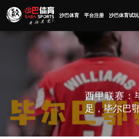
沙巴体育
平台注册
沙巴体育试玩
西甲联赛：
足，毕尔巴