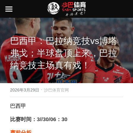
沙巴体育
平台注册
巴西甲：巴拉纳竞技vs博塔
沙巴体育试玩
弗戈；
半球盘顶上来，巴拉
比赛预测/赛事资讯
纳竞技主场真有戏！
联系客服
·
关于沙巴
2026年3月29日
沙巴体育官网
服务项目
巴西甲
比赛时间：3//30/06：30
登入/注册
赛前分析