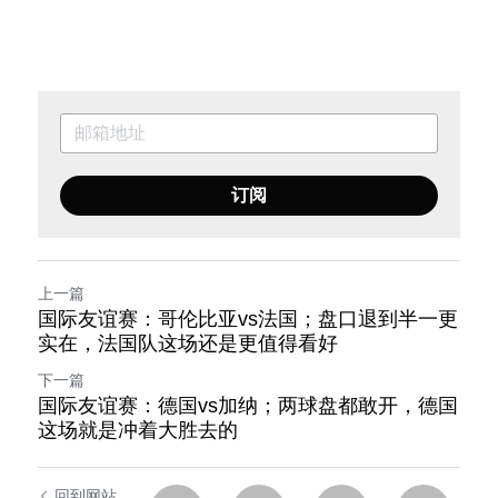
订阅
上一篇
国际友谊赛：哥伦比亚vs法国；盘口退到半一更
实在，法国队这场还是更值得看好
下一篇
国际友谊赛：德国vs加纳；两球盘都敢开，德国
这场就是冲着大胜去的
回到网站